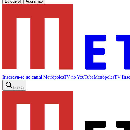
Eu quero!
Agora não
Inscreva-se no canal
MetrópolesTV no
YouTube
MetrópolesTV
Insc
Busca