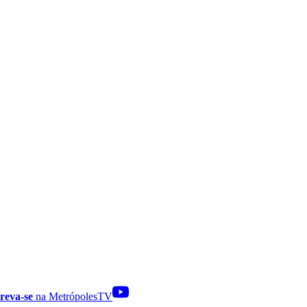
reva-se
na MetrópolesTV