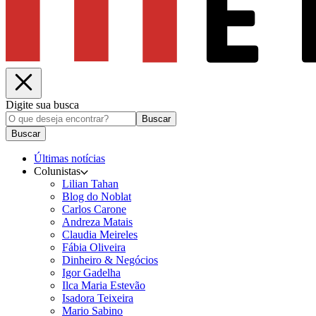
Digite sua busca
Buscar
Buscar
Últimas notícias
Colunistas
Lilian Tahan
Blog do Noblat
Carlos Carone
Andreza Matais
Claudia Meireles
Fábia Oliveira
Dinheiro & Negócios
Igor Gadelha
Ilca Maria Estevão
Isadora Teixeira
Mario Sabino