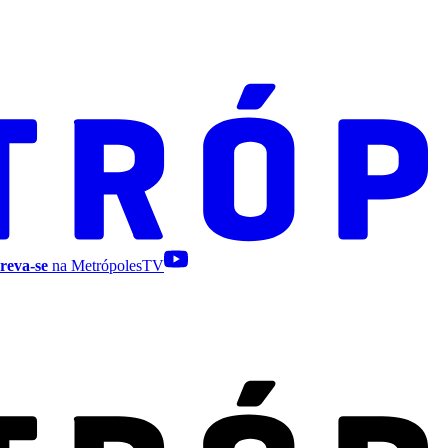
reva-se
na MetrópolesTV