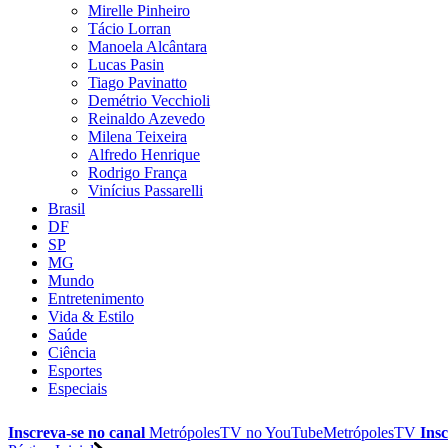
Mirelle Pinheiro
Tácio Lorran
Manoela Alcântara
Lucas Pasin
Tiago Pavinatto
Demétrio Vecchioli
Reinaldo Azevedo
Milena Teixeira
Alfredo Henrique
Rodrigo França
Vinícius Passarelli
Brasil
DF
SP
MG
Mundo
Entretenimento
Vida & Estilo
Saúde
Ciência
Esportes
Especiais
Inscreva-se no canal
MetrópolesTV no
YouTube
MetrópolesTV
Insc