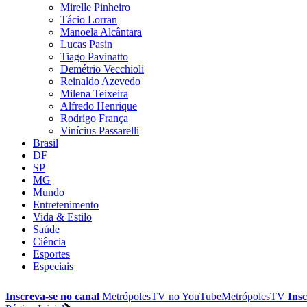
Mirelle Pinheiro
Tácio Lorran
Manoela Alcântara
Lucas Pasin
Tiago Pavinatto
Demétrio Vecchioli
Reinaldo Azevedo
Milena Teixeira
Alfredo Henrique
Rodrigo França
Vinícius Passarelli
Brasil
DF
SP
MG
Mundo
Entretenimento
Vida & Estilo
Saúde
Ciência
Esportes
Especiais
Inscreva-se no canal
MetrópolesTV no
YouTube
MetrópolesTV
Insc