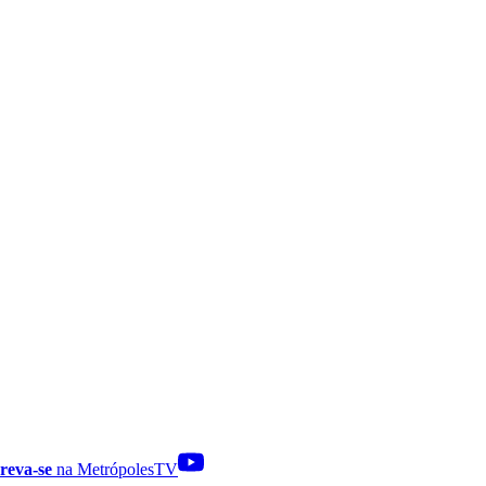
reva-se
na MetrópolesTV