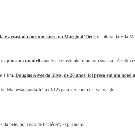
ada e arrastada por um carro na Marginal Tietê
, na altura da Vila M
r os pinos no quadril
quanto a colostomia foram um sucesso. A vítima s
de 1 km.
Douglas Alves da Silva, de 26 anos, foi preso em um hotel n
 dela nesta quarta-feira (3/12) para ver como ela vai reagir.
da pele, por risco de bactéria”, explicaram.