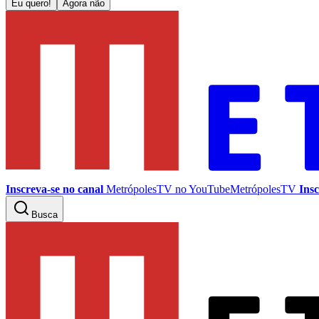
Eu quero!
Agora não
Inscreva-se no canal
MetrópolesTV no
YouTube
MetrópolesTV
Insc
Busca