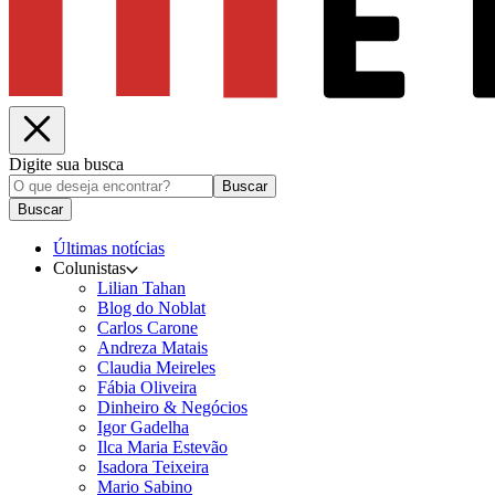
Digite sua busca
Buscar
Buscar
Últimas notícias
Colunistas
Lilian Tahan
Blog do Noblat
Carlos Carone
Andreza Matais
Claudia Meireles
Fábia Oliveira
Dinheiro & Negócios
Igor Gadelha
Ilca Maria Estevão
Isadora Teixeira
Mario Sabino