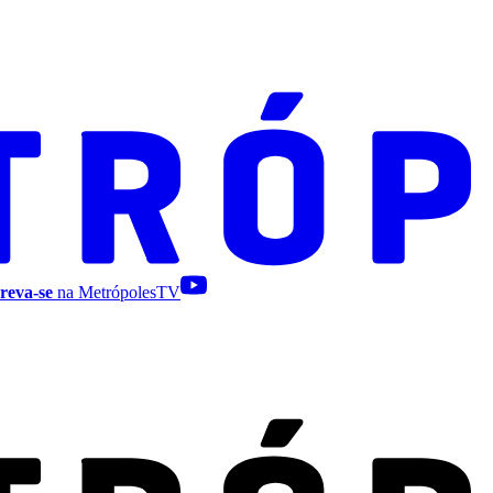
reva-se
na MetrópolesTV