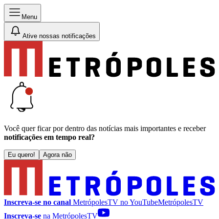
Menu
Ative nossas notificações
Você quer ficar por dentro das notícias mais importantes e receber
notificações em tempo real?
Eu quero!
Agora não
Inscreva-se no canal
MetrópolesTV no
YouTube
MetrópolesTV
Inscreva-se
na MetrópolesTV