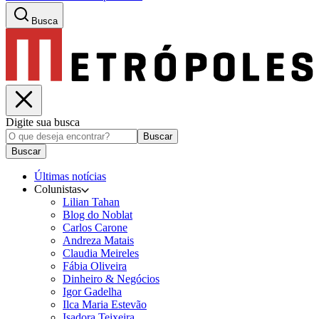
Busca
Digite sua busca
Buscar
Buscar
Últimas notícias
Colunistas
Lilian Tahan
Blog do Noblat
Carlos Carone
Andreza Matais
Claudia Meireles
Fábia Oliveira
Dinheiro & Negócios
Igor Gadelha
Ilca Maria Estevão
Isadora Teixeira