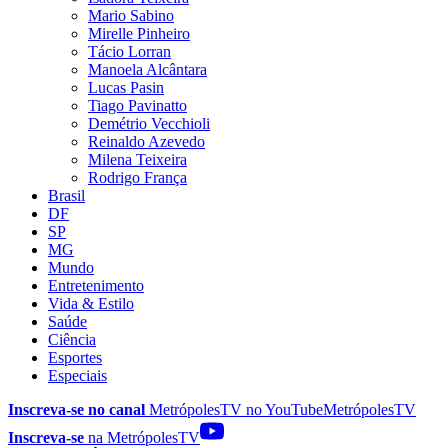
Mario Sabino
Mirelle Pinheiro
Tácio Lorran
Manoela Alcântara
Lucas Pasin
Tiago Pavinatto
Demétrio Vecchioli
Reinaldo Azevedo
Milena Teixeira
Rodrigo França
Brasil
DF
SP
MG
Mundo
Entretenimento
Vida & Estilo
Saúde
Ciência
Esportes
Especiais
Inscreva-se no canal
MetrópolesTV no
YouTube
MetrópolesTV
Inscreva-se
na MetrópolesTV