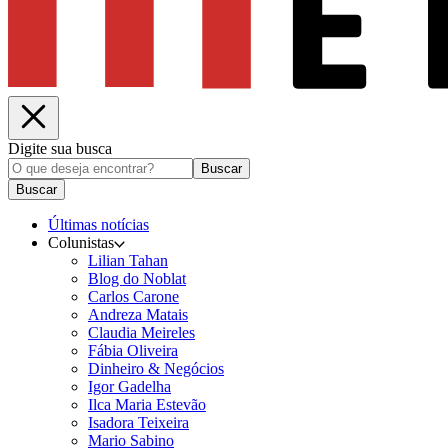
Digite sua busca
Buscar
Buscar
Últimas notícias
Colunistas
Lilian Tahan
Blog do Noblat
Carlos Carone
Andreza Matais
Claudia Meireles
Fábia Oliveira
Dinheiro & Negócios
Igor Gadelha
Ilca Maria Estevão
Isadora Teixeira
Mario Sabino