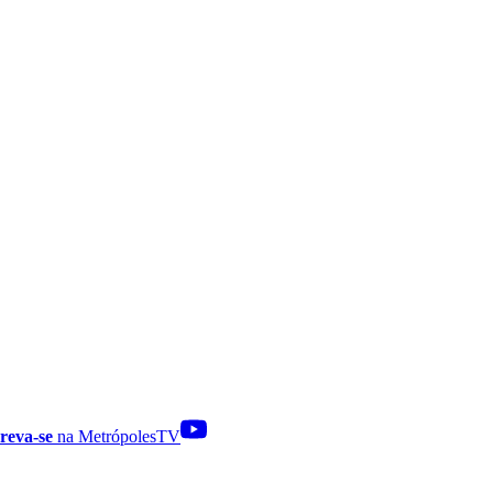
reva-se
na MetrópolesTV