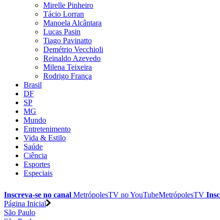
Mirelle Pinheiro
Tácio Lorran
Manoela Alcântara
Lucas Pasin
Tiago Pavinatto
Demétrio Vecchioli
Reinaldo Azevedo
Milena Teixeira
Rodrigo França
Brasil
DF
SP
MG
Mundo
Entretenimento
Vida & Estilo
Saúde
Ciência
Esportes
Especiais
Inscreva-se no canal
MetrópolesTV no
YouTube
MetrópolesTV
Insc
Página Inicial
São Paulo