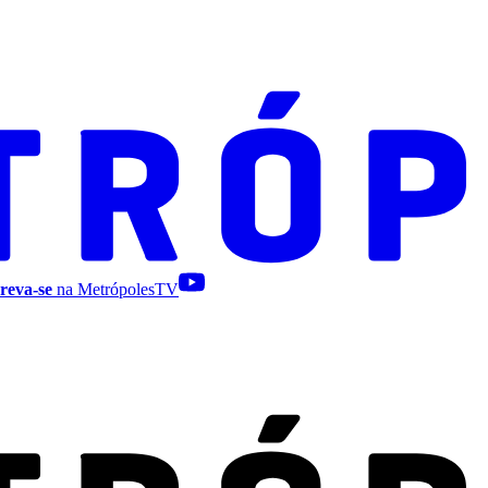
reva-se
na MetrópolesTV