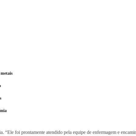
 metais
o
s
únia
ia. “Ele foi prontamente atendido pela equipe de enfermagem e encami