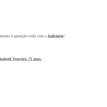
tinentes à apuração estão com o
Judiciário
“.
isabeth Tenreiro, 71 anos.