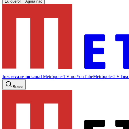
Eu quero!
Agora não
Inscreva-se no canal
MetrópolesTV no
YouTube
MetrópolesTV
Insc
Busca