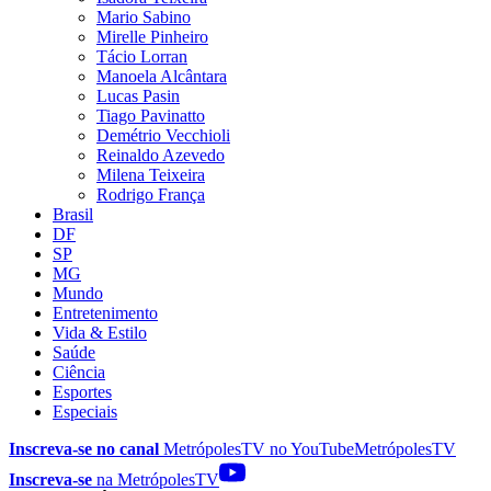
Mario Sabino
Mirelle Pinheiro
Tácio Lorran
Manoela Alcântara
Lucas Pasin
Tiago Pavinatto
Demétrio Vecchioli
Reinaldo Azevedo
Milena Teixeira
Rodrigo França
Brasil
DF
SP
MG
Mundo
Entretenimento
Vida & Estilo
Saúde
Ciência
Esportes
Especiais
Inscreva-se no canal
MetrópolesTV no
YouTube
MetrópolesTV
Inscreva-se
na MetrópolesTV