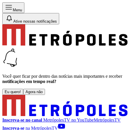
Menu
Ative nossas notificações
Você quer ficar por dentro das notícias mais importantes e receber
notificações em tempo real?
Eu quero!
Agora não
Inscreva-se no canal
MetrópolesTV no
YouTube
MetrópolesTV
Inscreva-se
na MetrópolesTV