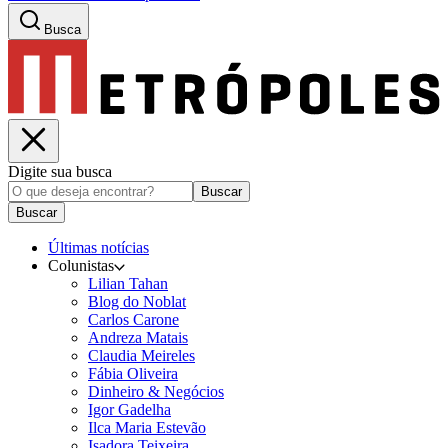
Busca
Digite sua busca
Buscar
Buscar
Últimas notícias
Colunistas
Lilian Tahan
Blog do Noblat
Carlos Carone
Andreza Matais
Claudia Meireles
Fábia Oliveira
Dinheiro & Negócios
Igor Gadelha
Ilca Maria Estevão
Isadora Teixeira