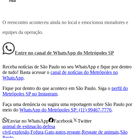
rua
O reencontro aconteceu ainda no local e emocionou moradores e
equipes da operação.
Entre no canal de WhatsApp
do
Metrópoles SP
Receba notícias de São Paulo no seu WhatsApp e fique por dentro
de tudo! Basta acessar o
canal de notícias do Metrópoles no
WhatsApp
.
Fique por dentro do que acontece em São Paulo. Siga o
perfil do
Metrópoles SP no Instagram
.
Faça uma denúncia ou sugira uma reportagem sobre São Paulo por
meio do
WhatsApp do Metrópoles SP: (11) 99467-7776
.
Enviar no WhatsApp
Facebook
Twitter
animal de estimação
,
defesa
civil
,
explosão
,
Fofura
,
Gato
,
gatos
,
resgate
,
Resgate de animais
,
São
Paulo