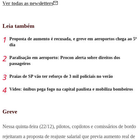
Ver todas
as newsletters
Leia também
Proposta de aumento é recusada, e greve em aeroportos chega ao 5º
dia
Paralisação em aeroporto: Procon alerta sobre direitos dos
passageiros
Praias de SP vão ter reforço de 3 mil policiais no verão
Vídeo: ônibus pega fogo na capital paulista e mobiliza bombeiros
Greve
Nessa quinta-feira (22/12), pilotos, copilotos e comissários de bordo
rejeitaram a proposta de reajuste salarial que previa aumento real de