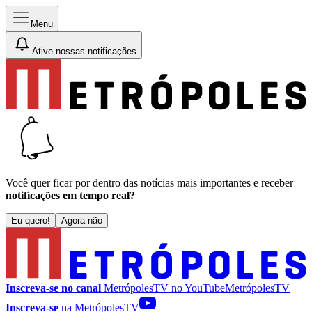
Menu
Ative nossas notificações
Você quer ficar por dentro das notícias mais importantes e receber
notificações em tempo real?
Eu quero!
Agora não
Inscreva-se no canal
MetrópolesTV no
YouTube
MetrópolesTV
Inscreva-se
na MetrópolesTV