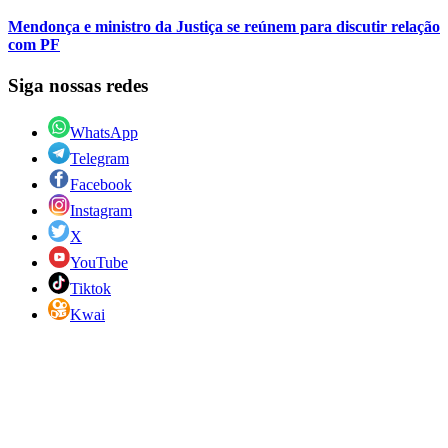
Mendonça e ministro da Justiça se reúnem para discutir relação
com PF
Siga nossas redes
WhatsApp
Telegram
Facebook
Instagram
X
YouTube
Tiktok
Kwai