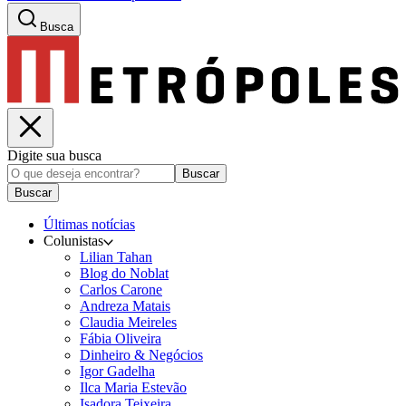
Busca
Digite sua busca
Buscar
Buscar
Últimas notícias
Colunistas
Lilian Tahan
Blog do Noblat
Carlos Carone
Andreza Matais
Claudia Meireles
Fábia Oliveira
Dinheiro & Negócios
Igor Gadelha
Ilca Maria Estevão
Isadora Teixeira