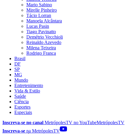
Mario Sabino
Mirelle Pinheiro
Tácio Lorran
Manoela Alcântara
Lucas Pasin
Tiago Pavinatto
Demétrio Vecchioli
Reinaldo Azevedo
Milena Teixeira
Rodrigo França
Brasil
DF
SP
MG
Mundo
Entretenimento
Vida & Estilo
Saúde
Ciência
Esportes
Especiais
Inscreva-se no canal
MetrópolesTV no
YouTube
MetrópolesTV
Inscreva-se
na MetrópolesTV