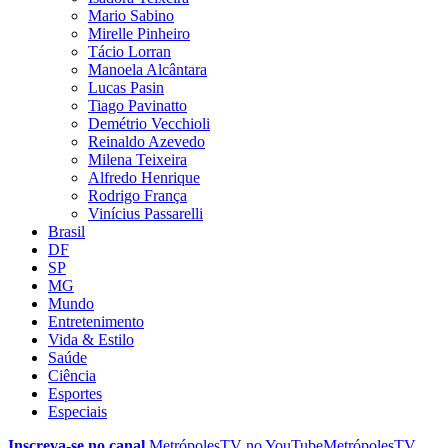
Mario Sabino
Mirelle Pinheiro
Tácio Lorran
Manoela Alcântara
Lucas Pasin
Tiago Pavinatto
Demétrio Vecchioli
Reinaldo Azevedo
Milena Teixeira
Alfredo Henrique
Rodrigo França
Vinícius Passarelli
Brasil
DF
SP
MG
Mundo
Entretenimento
Vida & Estilo
Saúde
Ciência
Esportes
Especiais
Inscreva-se no canal
MetrópolesTV no
YouTube
MetrópolesTV