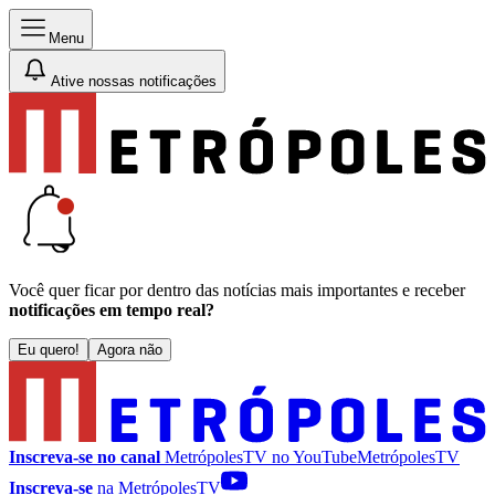
Menu
Ative nossas notificações
Você quer ficar por dentro das notícias mais importantes e receber
notificações em tempo real?
Eu quero!
Agora não
Inscreva-se no canal
MetrópolesTV no
YouTube
MetrópolesTV
Inscreva-se
na MetrópolesTV