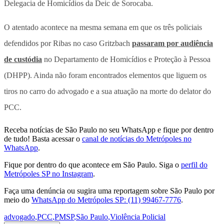
Delegacia de Homicídios da Deic de Sorocaba.
O atentado acontece na mesma semana em que os três policiais
defendidos por Ribas no caso Gritzbach
passaram por audiência
de custódia
no Departamento de Homicídios e Proteção à Pessoa
(DHPP). Ainda não foram encontrados elementos que liguem os
tiros no carro do advogado e a sua atuação na morte do delator do
PCC.
Receba notícias de São Paulo no seu WhatsApp e fique por dentro
de tudo! Basta acessar o
canal de notícias do Metrópoles no
WhatsApp
.
Fique por dentro do que acontece em São Paulo. Siga o
perfil do
Metrópoles SP no Instagram
.
Faça uma denúncia ou sugira uma reportagem sobre São Paulo por
meio do
WhatsApp do Metrópoles SP: (11) 99467-7776
.
advogado
,
PCC
,
PMSP
,
São Paulo
,
Violência Policial