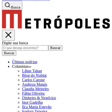
Busca
Digite sua busca
Buscar
Buscar
Últimas notícias
Colunistas
Lilian Tahan
Blog do Noblat
Carlos Carone
Andreza Matais
Claudia Meireles
Fábia Oliveira
Dinheiro & Negócios
Igor Gadelha
Ilca Maria Estevão
Isadora Teixeira