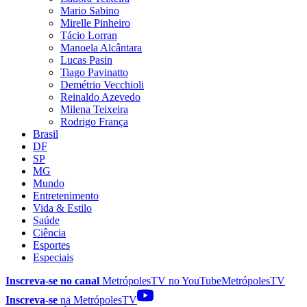
Mario Sabino
Mirelle Pinheiro
Tácio Lorran
Manoela Alcântara
Lucas Pasin
Tiago Pavinatto
Demétrio Vecchioli
Reinaldo Azevedo
Milena Teixeira
Rodrigo França
Brasil
DF
SP
MG
Mundo
Entretenimento
Vida & Estilo
Saúde
Ciência
Esportes
Especiais
Inscreva-se no canal
MetrópolesTV no
YouTube
MetrópolesTV
Inscreva-se
na MetrópolesTV