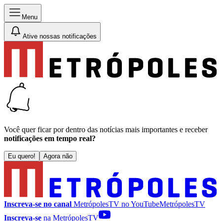
Menu
Ative nossas notificações
Você quer ficar por dentro das notícias mais importantes e receber
notificações em tempo real?
Eu quero!
Agora não
Inscreva-se no canal
MetrópolesTV no
YouTube
MetrópolesTV
Inscreva-se
na MetrópolesTV