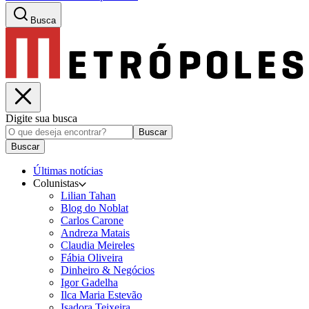
Busca
Digite sua busca
Buscar
Buscar
Últimas notícias
Colunistas
Lilian Tahan
Blog do Noblat
Carlos Carone
Andreza Matais
Claudia Meireles
Fábia Oliveira
Dinheiro & Negócios
Igor Gadelha
Ilca Maria Estevão
Isadora Teixeira