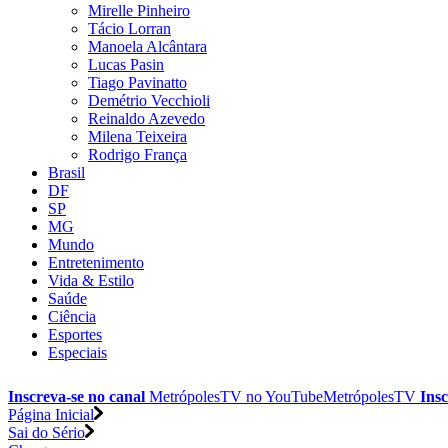
Mirelle Pinheiro
Tácio Lorran
Manoela Alcântara
Lucas Pasin
Tiago Pavinatto
Demétrio Vecchioli
Reinaldo Azevedo
Milena Teixeira
Rodrigo França
Brasil
DF
SP
MG
Mundo
Entretenimento
Vida & Estilo
Saúde
Ciência
Esportes
Especiais
Inscreva-se no canal
MetrópolesTV no
YouTube
MetrópolesTV
Insc
Página Inicial
Sai do Sério