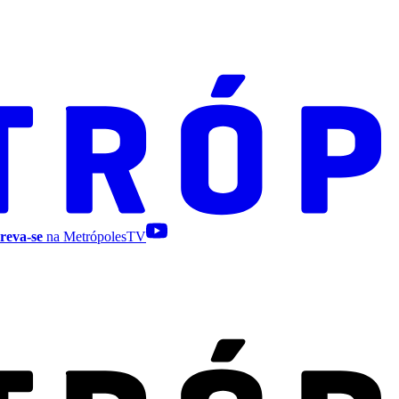
reva-se
na MetrópolesTV