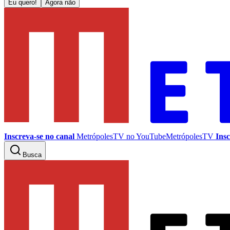
Eu quero!
Agora não
Inscreva-se no canal
MetrópolesTV no
YouTube
MetrópolesTV
Insc
Busca