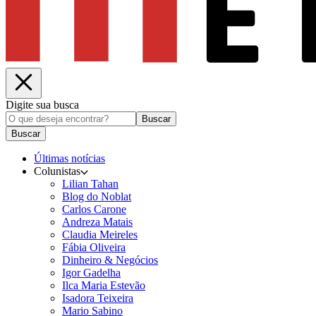
Digite sua busca
Buscar
Buscar
Últimas notícias
Colunistas
Lilian Tahan
Blog do Noblat
Carlos Carone
Andreza Matais
Claudia Meireles
Fábia Oliveira
Dinheiro & Negócios
Igor Gadelha
Ilca Maria Estevão
Isadora Teixeira
Mario Sabino