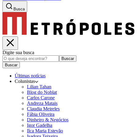
Busca
Digite sua busca
Buscar
Buscar
Últimas notícias
Colunistas
Lilian Tahan
Blog do Noblat
Carlos Carone
Andreza Matais
Claudia Meireles
Fábia Oliveira
Dinheiro & Negócios
Igor Gadelha
Ilca Maria Estevão
Isadora Teixeira