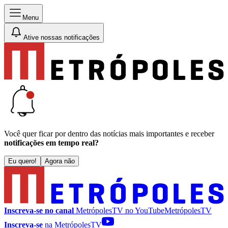
Menu
Ative nossas notificações
Você quer ficar por dentro das notícias mais importantes e receber
notificações em tempo real?
Eu quero!
Agora não
Inscreva-se no canal
MetrópolesTV no
YouTube
MetrópolesTV
Inscreva-se
na MetrópolesTV