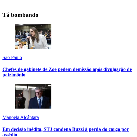
Tá bombando
São Paulo
Chefes de gabinete de Zoe pedem demissão após divulgação de
patrimônio
Manoela Alcântara
Em decisão inédita, STJ condena Buzzi à perda do cargo por
assédio