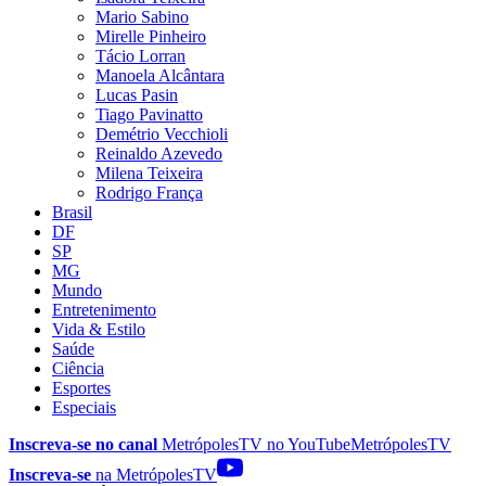
Mario Sabino
Mirelle Pinheiro
Tácio Lorran
Manoela Alcântara
Lucas Pasin
Tiago Pavinatto
Demétrio Vecchioli
Reinaldo Azevedo
Milena Teixeira
Rodrigo França
Brasil
DF
SP
MG
Mundo
Entretenimento
Vida & Estilo
Saúde
Ciência
Esportes
Especiais
Inscreva-se no canal
MetrópolesTV no
YouTube
MetrópolesTV
Inscreva-se
na MetrópolesTV