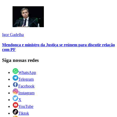
Igor Gadelha
Mendonça e ministro da Justiça se reúnem para discutir relação
com PF
Siga nossas redes
WhatsApp
Telegram
Facebook
Instagram
X
YouTube
Tiktok