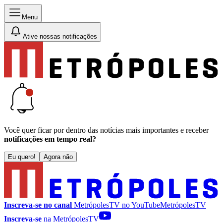
Menu
Ative nossas notificações
Você quer ficar por dentro das notícias mais importantes e receber
notificações em tempo real?
Eu quero!
Agora não
Inscreva-se no canal
MetrópolesTV no
YouTube
MetrópolesTV
Inscreva-se
na MetrópolesTV