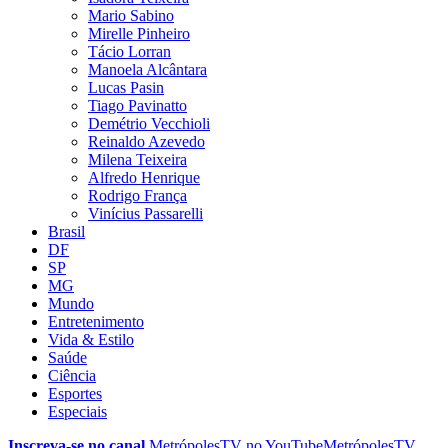
Mario Sabino
Mirelle Pinheiro
Tácio Lorran
Manoela Alcântara
Lucas Pasin
Tiago Pavinatto
Demétrio Vecchioli
Reinaldo Azevedo
Milena Teixeira
Alfredo Henrique
Rodrigo França
Vinícius Passarelli
Brasil
DF
SP
MG
Mundo
Entretenimento
Vida & Estilo
Saúde
Ciência
Esportes
Especiais
Inscreva-se no canal
MetrópolesTV no
YouTube
MetrópolesTV