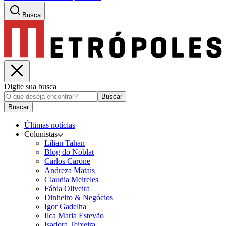
Busca
Digite sua busca
Buscar
Buscar
Últimas notícias
Colunistas
Lilian Tahan
Blog do Noblat
Carlos Carone
Andreza Matais
Claudia Meireles
Fábia Oliveira
Dinheiro & Negócios
Igor Gadelha
Ilca Maria Estevão
Isadora Teixeira