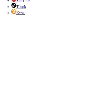
YouTube
Tiktok
Kwai