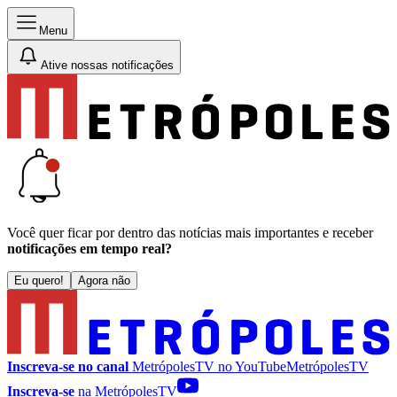
Menu
Ative nossas notificações
Você quer ficar por dentro das notícias mais importantes e receber
notificações em tempo real?
Eu quero!
Agora não
Inscreva-se no canal
MetrópolesTV no
YouTube
MetrópolesTV
Inscreva-se
na MetrópolesTV