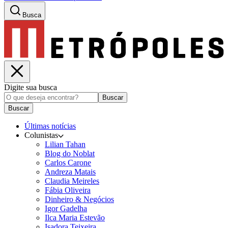
Busca
Digite sua busca
Buscar
Buscar
Últimas notícias
Colunistas
Lilian Tahan
Blog do Noblat
Carlos Carone
Andreza Matais
Claudia Meireles
Fábia Oliveira
Dinheiro & Negócios
Igor Gadelha
Ilca Maria Estevão
Isadora Teixeira