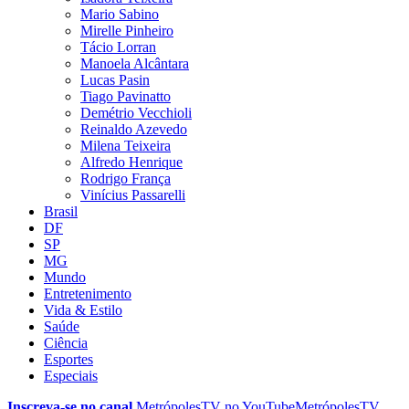
Mario Sabino
Mirelle Pinheiro
Tácio Lorran
Manoela Alcântara
Lucas Pasin
Tiago Pavinatto
Demétrio Vecchioli
Reinaldo Azevedo
Milena Teixeira
Alfredo Henrique
Rodrigo França
Vinícius Passarelli
Brasil
DF
SP
MG
Mundo
Entretenimento
Vida & Estilo
Saúde
Ciência
Esportes
Especiais
Inscreva-se no canal
MetrópolesTV no
YouTube
MetrópolesTV