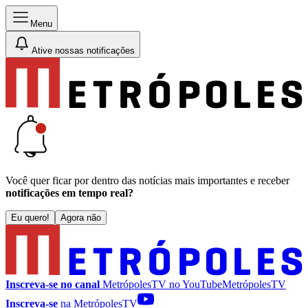
Menu
Ative nossas notificações
Você quer ficar por dentro das notícias mais importantes e receber
notificações em tempo real?
Eu quero!
Agora não
Inscreva-se no canal
MetrópolesTV no
YouTube
MetrópolesTV
Inscreva-se
na MetrópolesTV