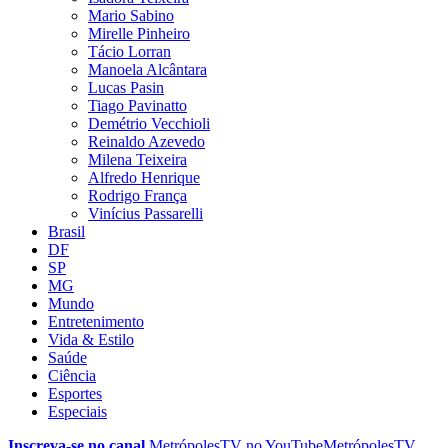
Mario Sabino
Mirelle Pinheiro
Tácio Lorran
Manoela Alcântara
Lucas Pasin
Tiago Pavinatto
Demétrio Vecchioli
Reinaldo Azevedo
Milena Teixeira
Alfredo Henrique
Rodrigo França
Vinícius Passarelli
Brasil
DF
SP
MG
Mundo
Entretenimento
Vida & Estilo
Saúde
Ciência
Esportes
Especiais
Inscreva-se no canal
MetrópolesTV no
YouTube
MetrópolesTV