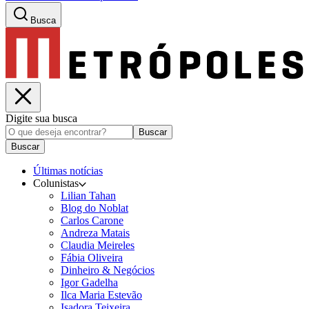
Busca
Digite sua busca
Buscar
Buscar
Últimas notícias
Colunistas
Lilian Tahan
Blog do Noblat
Carlos Carone
Andreza Matais
Claudia Meireles
Fábia Oliveira
Dinheiro & Negócios
Igor Gadelha
Ilca Maria Estevão
Isadora Teixeira