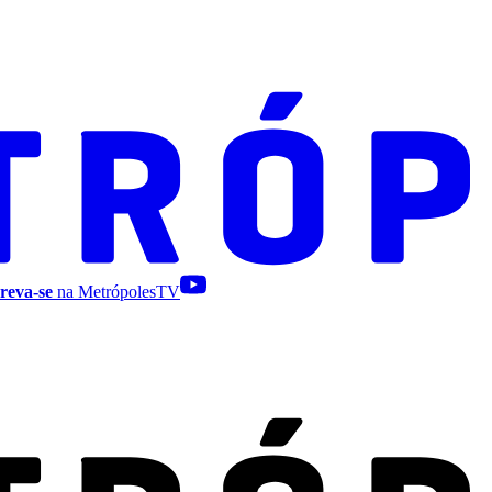
reva-se
na MetrópolesTV