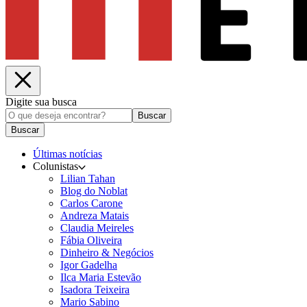
Digite sua busca
Buscar
Buscar
Últimas notícias
Colunistas
Lilian Tahan
Blog do Noblat
Carlos Carone
Andreza Matais
Claudia Meireles
Fábia Oliveira
Dinheiro & Negócios
Igor Gadelha
Ilca Maria Estevão
Isadora Teixeira
Mario Sabino