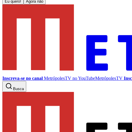
Eu quero!
Agora não
Inscreva-se no canal
MetrópolesTV no
YouTube
MetrópolesTV
Insc
Busca