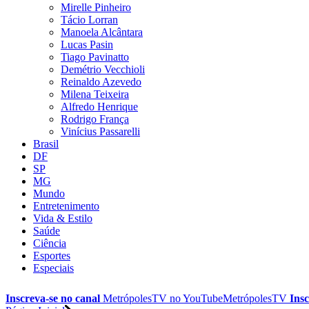
Mirelle Pinheiro
Tácio Lorran
Manoela Alcântara
Lucas Pasin
Tiago Pavinatto
Demétrio Vecchioli
Reinaldo Azevedo
Milena Teixeira
Alfredo Henrique
Rodrigo França
Vinícius Passarelli
Brasil
DF
SP
MG
Mundo
Entretenimento
Vida & Estilo
Saúde
Ciência
Esportes
Especiais
Inscreva-se no canal
MetrópolesTV no
YouTube
MetrópolesTV
Insc