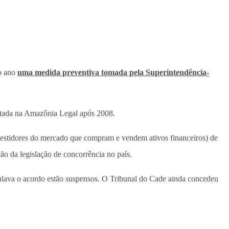
do ano
uma medida preventiva tomada pela Superintendência-
tada na Amazônia Legal após 2008.
investidores do mercado que compram e vendem ativos financeiros) de
o da legislação de concorrência no país.
anulava o acordo estão suspensos. O Tribunal do Cade ainda concedeu