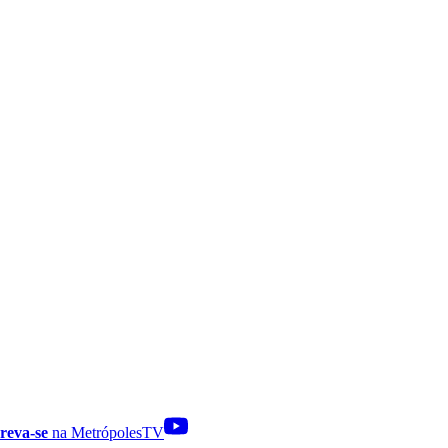
reva-se
na MetrópolesTV