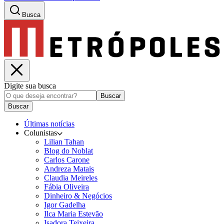
Busca
Digite sua busca
Buscar
Buscar
Últimas notícias
Colunistas
Lilian Tahan
Blog do Noblat
Carlos Carone
Andreza Matais
Claudia Meireles
Fábia Oliveira
Dinheiro & Negócios
Igor Gadelha
Ilca Maria Estevão
Isadora Teixeira