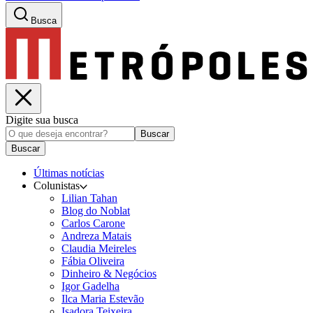
Busca
Digite sua busca
Buscar
Buscar
Últimas notícias
Colunistas
Lilian Tahan
Blog do Noblat
Carlos Carone
Andreza Matais
Claudia Meireles
Fábia Oliveira
Dinheiro & Negócios
Igor Gadelha
Ilca Maria Estevão
Isadora Teixeira