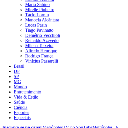
Mario Sabino
Mirelle Pinheiro
Tácio Lorran
Manoela Alcântara
Lucas Pasin
Tiago Pavinatto
Demétrio Vecchioli
Reinaldo Azevedo
Milena Teixeira
Alfredo Henrique
Rodrigo França
Vinícius Passarelli
Brasil
DF
SP
MG
Mundo
Entretenimento
Vida & Estilo
Saúde
Ciência
Esportes
Especiais
Inscreva-se no canal
MetrópolesTV no
YouTube
MetrópolesTV