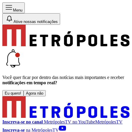
Menu
Ative nossas notificações
Você quer ficar por dentro das notícias mais importantes e receber
notificações em tempo real?
Eu quero!
Agora não
Inscreva-se no canal
MetrópolesTV no
YouTube
MetrópolesTV
Inscreva-se
na MetrópolesTV