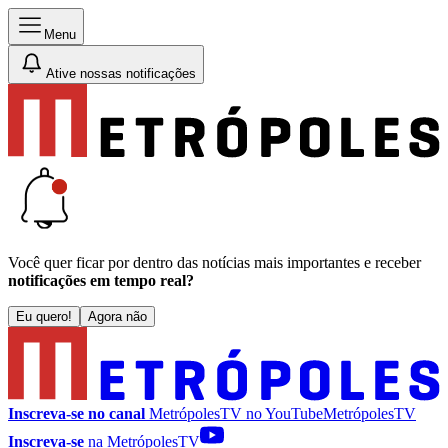
Menu
Ative nossas notificações
Você quer ficar por dentro das notícias mais importantes e receber
notificações em tempo real?
Eu quero!
Agora não
Inscreva-se no canal
MetrópolesTV no
YouTube
MetrópolesTV
Inscreva-se
na MetrópolesTV