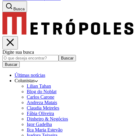
Busca
Digite sua busca
Buscar
Buscar
Últimas notícias
Colunistas
Lilian Tahan
Blog do Noblat
Carlos Carone
Andreza Matais
Claudia Meireles
Fábia Oliveira
Dinheiro & Negócios
Igor Gadelha
Ilca Maria Estevão
Isadora Teixeira