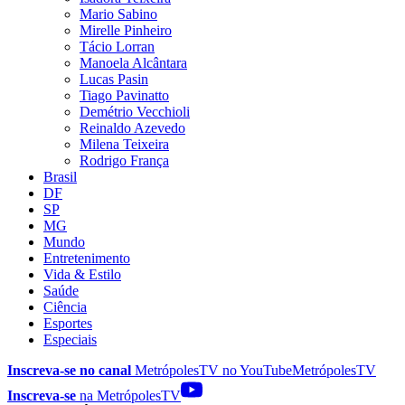
Mario Sabino
Mirelle Pinheiro
Tácio Lorran
Manoela Alcântara
Lucas Pasin
Tiago Pavinatto
Demétrio Vecchioli
Reinaldo Azevedo
Milena Teixeira
Rodrigo França
Brasil
DF
SP
MG
Mundo
Entretenimento
Vida & Estilo
Saúde
Ciência
Esportes
Especiais
Inscreva-se no canal
MetrópolesTV no
YouTube
MetrópolesTV
Inscreva-se
na MetrópolesTV