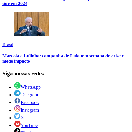
que em 2024
Brasil
Marcola e Lulinha: campanha de Lula tem semana de crise e
mede impacto
Siga nossas redes
WhatsApp
Telegram
Facebook
Instagram
X
YouTube