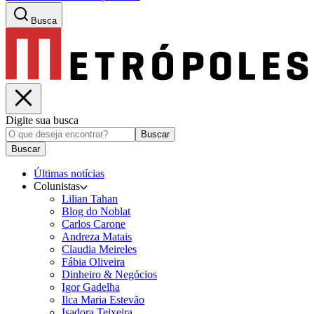
Busca
Digite sua busca
Buscar
Buscar
Últimas notícias
Colunistas
Lilian Tahan
Blog do Noblat
Carlos Carone
Andreza Matais
Claudia Meireles
Fábia Oliveira
Dinheiro & Negócios
Igor Gadelha
Ilca Maria Estevão
Isadora Teixeira