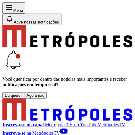
Menu
Ative nossas notificações
Você quer ficar por dentro das notícias mais importantes e receber
notificações em tempo real?
Eu quero!
Agora não
Inscreva-se no canal
MetrópolesTV no
YouTube
MetrópolesTV
Inscreva-se
na MetrópolesTV