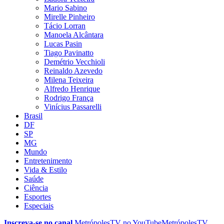
Mario Sabino
Mirelle Pinheiro
Tácio Lorran
Manoela Alcântara
Lucas Pasin
Tiago Pavinatto
Demétrio Vecchioli
Reinaldo Azevedo
Milena Teixeira
Alfredo Henrique
Rodrigo França
Vinícius Passarelli
Brasil
DF
SP
MG
Mundo
Entretenimento
Vida & Estilo
Saúde
Ciência
Esportes
Especiais
Inscreva-se no canal
MetrópolesTV no
YouTube
MetrópolesTV