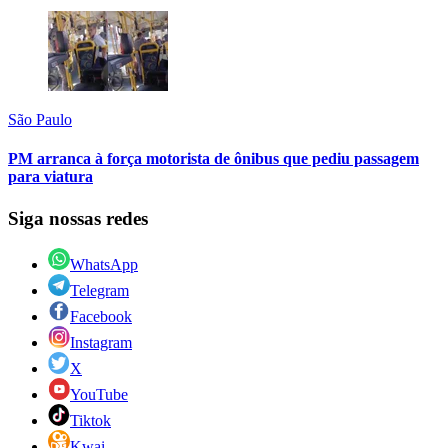
São Paulo
PM arranca à força motorista de ônibus que pediu passagem
para viatura
Siga nossas redes
WhatsApp
Telegram
Facebook
Instagram
X
YouTube
Tiktok
Kwai