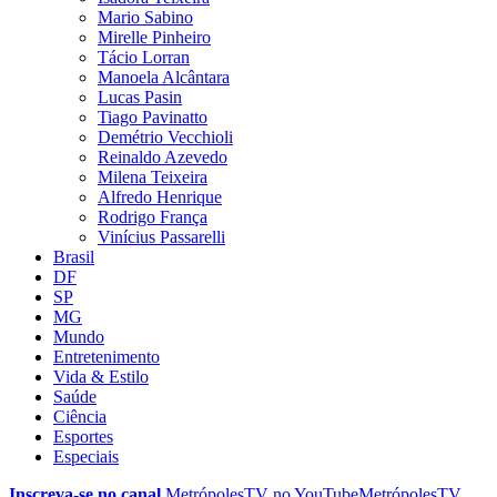
Mario Sabino
Mirelle Pinheiro
Tácio Lorran
Manoela Alcântara
Lucas Pasin
Tiago Pavinatto
Demétrio Vecchioli
Reinaldo Azevedo
Milena Teixeira
Alfredo Henrique
Rodrigo França
Vinícius Passarelli
Brasil
DF
SP
MG
Mundo
Entretenimento
Vida & Estilo
Saúde
Ciência
Esportes
Especiais
Inscreva-se no canal
MetrópolesTV no
YouTube
MetrópolesTV