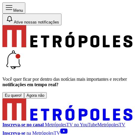
Menu
Ative nossas notificações
Você quer ficar por dentro das notícias mais importantes e receber
notificações em tempo real?
Eu quero!
Agora não
Inscreva-se no canal
MetrópolesTV no
YouTube
MetrópolesTV
Inscreva-se
na MetrópolesTV