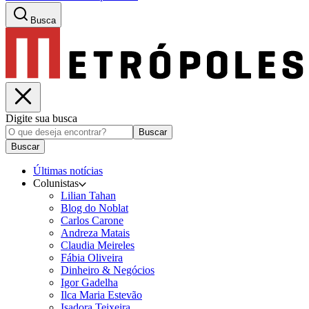
Busca
Digite sua busca
Buscar
Buscar
Últimas notícias
Colunistas
Lilian Tahan
Blog do Noblat
Carlos Carone
Andreza Matais
Claudia Meireles
Fábia Oliveira
Dinheiro & Negócios
Igor Gadelha
Ilca Maria Estevão
Isadora Teixeira