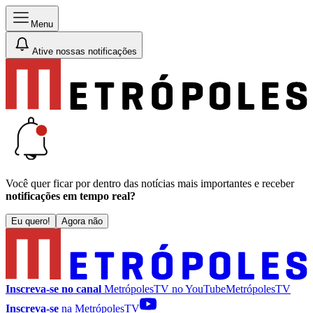
Menu
Ative nossas notificações
Você quer ficar por dentro das notícias mais importantes e receber
notificações em tempo real?
Eu quero!
Agora não
Inscreva-se no canal
MetrópolesTV no
YouTube
MetrópolesTV
Inscreva-se
na MetrópolesTV