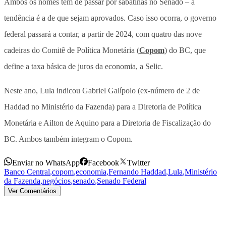
Ambos os nomes têm de passar por sabatinas no Senado – a
tendência é a de que sejam aprovados. Caso isso ocorra, o governo
federal passará a contar, a partir de 2024, com quatro das nove
cadeiras do Comitê de Política Monetária (
Copom
) do BC, que
define a taxa básica de juros da economia, a Selic.
Neste ano, Lula indicou Gabriel Galípolo (ex-número de 2 de
Haddad no Ministério da Fazenda) para a Diretoria de Política
Monetária e Ailton de Aquino para a Diretoria de Fiscalização do
BC. Ambos também integram o Copom.
Enviar no WhatsApp
Facebook
Twitter
Banco Central
,
copom
,
economia
,
Fernando Haddad
,
Lula
,
Ministério
da Fazenda
,
negócios
,
senado
,
Senado Federal
Ver Comentários