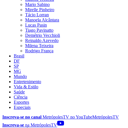
Mario Sabino
Mirelle Pinheiro
Tácio Lorran
Manoela Alcântara
Lucas Pasin
Tiago Pavinatto
Demétrio Vecchioli
Reinaldo Azevedo
Milena Teixeira
Rodrigo França
Brasil
DF
SP
MG
Mundo
Entretenimento
Vida & Estilo
Saúde
Ciência
Esportes
Especiais
Inscreva-se no canal
MetrópolesTV no
YouTube
MetrópolesTV
Inscreva-se
na MetrópolesTV