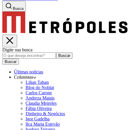
Busca
Digite sua busca
Buscar
Buscar
Últimas notícias
Colunistas
Lilian Tahan
Blog do Noblat
Carlos Carone
Andreza Matais
Claudia Meireles
Fábia Oliveira
Dinheiro & Negócios
Igor Gadelha
Ilca Maria Estevão
Isadora Teixeira