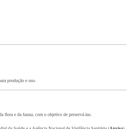
para produção e uso.
 flora e da fauna, com o objetivo de preservá-las.
ial da Saúde e a Agência Nacional de Vigilância Sanitária (
Anvisa
).