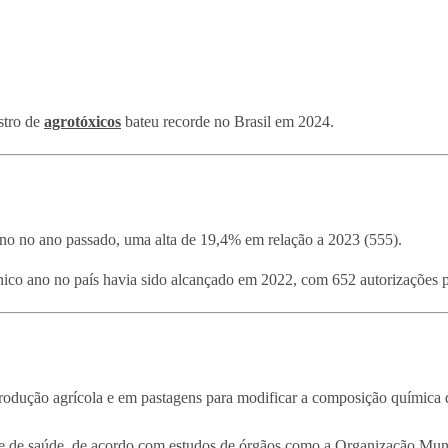
stro de
agrotóxicos
bateu recorde no Brasil em 2024.
no no ano passado, uma alta de 19,4% em relação a 2023 (555).
nico ano no país havia sido alcançado em 2022, com 652 autorizações 
rodução agrícola e em pastagens para modificar a composição química da
s e de saúde, de acordo com estudos de órgãos como a Organização Mund