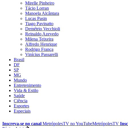
Mirelle Pinheiro
Tácio Lorran
Manoela Alcântara
Lucas Pasin
Tiago Pavinatto
Demétrio Vecchioli
Reinaldo Azevedo
Milena Teixeira
Alfredo Henrique
Rodrigo França
Vinícius Passarelli
Brasil
DF
SP
MG
Mundo
Entretenimento
Vida & Estilo
Saúde
Ciência
Esportes
Especiais
Inscreva-se no canal
MetrópolesTV no
YouTube
MetrópolesTV
Insc