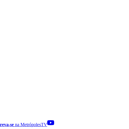
reva-se
na MetrópolesTV