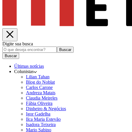
Digite sua busca
Buscar
Buscar
Últimas notícias
Colunistas
Lilian Tahan
Blog do Noblat
Carlos Carone
Andreza Matais
Claudia Meireles
Fábia Oliveira
Dinheiro & Negócios
Igor Gadelha
Ilca Maria Estevão
Isadora Teixeira
Mario Sabino