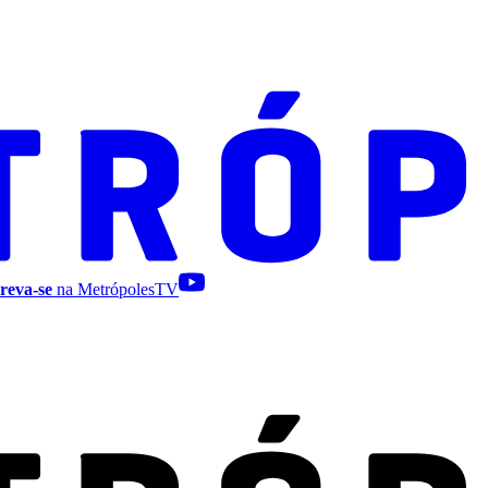
reva-se
na MetrópolesTV