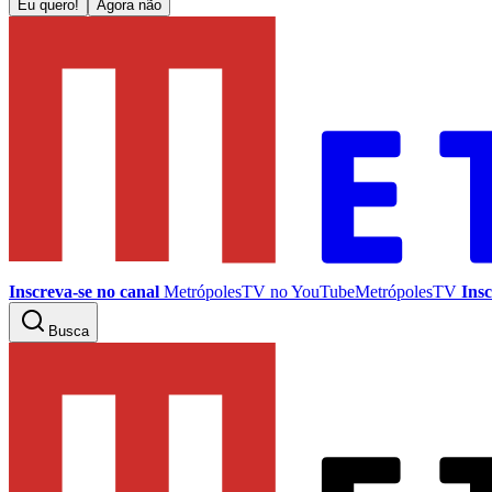
Eu quero!
Agora não
Inscreva-se no canal
MetrópolesTV no
YouTube
MetrópolesTV
Insc
Busca