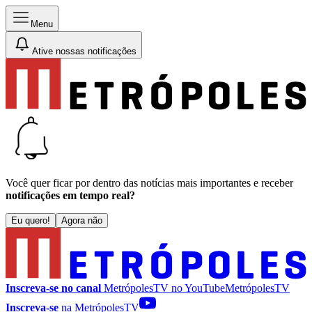
Menu
Ative nossas notificações
Você quer ficar por dentro das notícias mais importantes e receber
notificações em tempo real?
Eu quero!
Agora não
Inscreva-se no canal
MetrópolesTV no
YouTube
MetrópolesTV
Inscreva-se
na MetrópolesTV