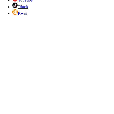
YouTube
Tiktok
Kwai