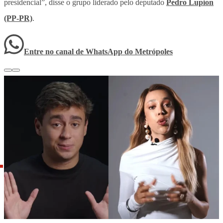
presidencial”, disse o grupo liderado pelo deputado
Pedro Lupion
(PP-PR)
.
Entre no canal de WhatsApp
do
Metrópoles