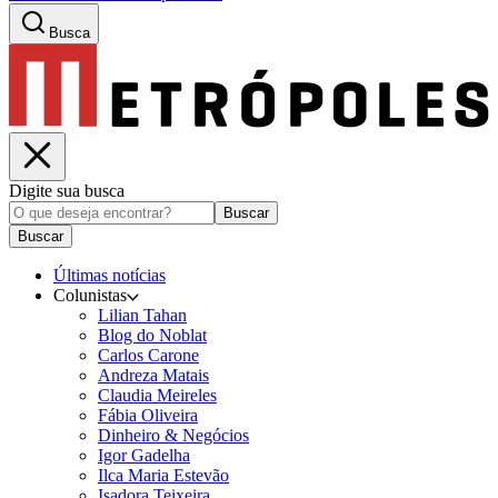
Busca
Digite sua busca
Buscar
Buscar
Últimas notícias
Colunistas
Lilian Tahan
Blog do Noblat
Carlos Carone
Andreza Matais
Claudia Meireles
Fábia Oliveira
Dinheiro & Negócios
Igor Gadelha
Ilca Maria Estevão
Isadora Teixeira