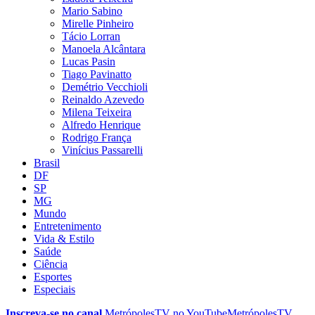
Mario Sabino
Mirelle Pinheiro
Tácio Lorran
Manoela Alcântara
Lucas Pasin
Tiago Pavinatto
Demétrio Vecchioli
Reinaldo Azevedo
Milena Teixeira
Alfredo Henrique
Rodrigo França
Vinícius Passarelli
Brasil
DF
SP
MG
Mundo
Entretenimento
Vida & Estilo
Saúde
Ciência
Esportes
Especiais
Inscreva-se no canal
MetrópolesTV no
YouTube
MetrópolesTV