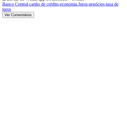
Banco Central
,
cartão de crédito
,
economia
,
Juros
,
negócios
,
taxa de
juros
Ver Comentários