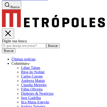
Busca
Digite sua busca
Buscar
Buscar
Últimas notícias
Colunistas
Lilian Tahan
Blog do Noblat
Carlos Carone
Andreza Matais
Claudia Meireles
Fábia Oliveira
Dinheiro & Negócios
Igor Gadelha
Ilca Maria Estevão
Isadora Teixeira