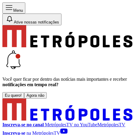
Menu
Ative nossas notificações
Você quer ficar por dentro das notícias mais importantes e receber
notificações em tempo real?
Eu quero!
Agora não
Inscreva-se no canal
MetrópolesTV no
YouTube
MetrópolesTV
Inscreva-se
na MetrópolesTV