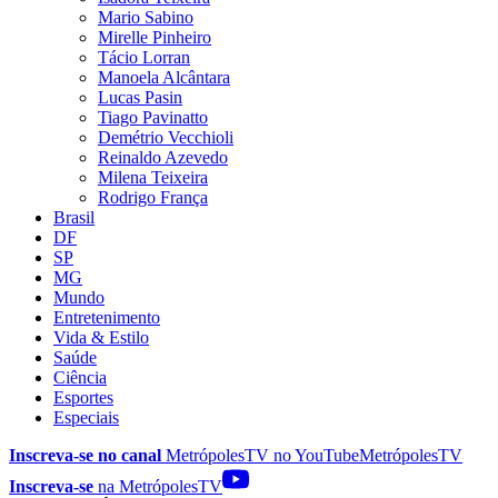
Mario Sabino
Mirelle Pinheiro
Tácio Lorran
Manoela Alcântara
Lucas Pasin
Tiago Pavinatto
Demétrio Vecchioli
Reinaldo Azevedo
Milena Teixeira
Rodrigo França
Brasil
DF
SP
MG
Mundo
Entretenimento
Vida & Estilo
Saúde
Ciência
Esportes
Especiais
Inscreva-se no canal
MetrópolesTV no
YouTube
MetrópolesTV
Inscreva-se
na MetrópolesTV