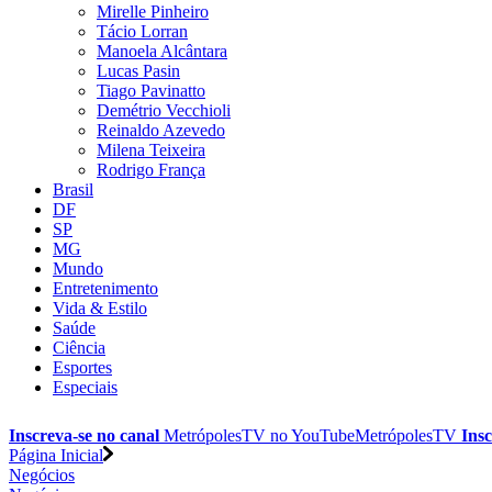
Mirelle Pinheiro
Tácio Lorran
Manoela Alcântara
Lucas Pasin
Tiago Pavinatto
Demétrio Vecchioli
Reinaldo Azevedo
Milena Teixeira
Rodrigo França
Brasil
DF
SP
MG
Mundo
Entretenimento
Vida & Estilo
Saúde
Ciência
Esportes
Especiais
Inscreva-se no canal
MetrópolesTV no
YouTube
MetrópolesTV
Insc
Página Inicial
Negócios