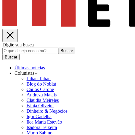
Digite sua busca
Buscar
Buscar
Últimas notícias
Colunistas
Lilian Tahan
Blog do Noblat
Carlos Carone
Andreza Matais
Claudia Meireles
Fábia Oliveira
Dinheiro & Negócios
Igor Gadelha
Ilca Maria Estevão
Isadora Teixeira
Mario Sabino