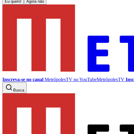
Eu quero!
Agora não
Inscreva-se no canal
MetrópolesTV no
YouTube
MetrópolesTV
Insc
Busca