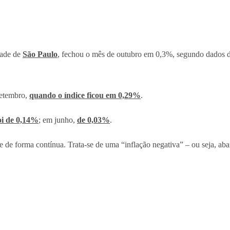
dade de
São Paulo
, fechou o mês de outubro em 0,3%, segundo dados di
setembro,
quando o índice ficou em 0,29%
.
oi de 0,14%
; em junho,
de 0,03%
.
 de forma contínua. Trata-se de uma “inflação negativa” – ou seja, aba