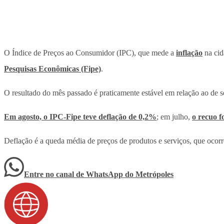
O Índice de Preços ao Consumidor (IPC), que mede a
inflação
na ci
Pesquisas Econômicas (Fipe)
.
O resultado do mês passado é praticamente estável em relação ao de 
Em agosto, o IPC-Fipe teve deflação de 0,2%
; em julho,
o recuo f
Deflação é a queda média de preços de produtos e serviços, que ocorre
Entre no canal de WhatsApp
do
Metrópoles