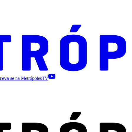
reva-se
na MetrópolesTV