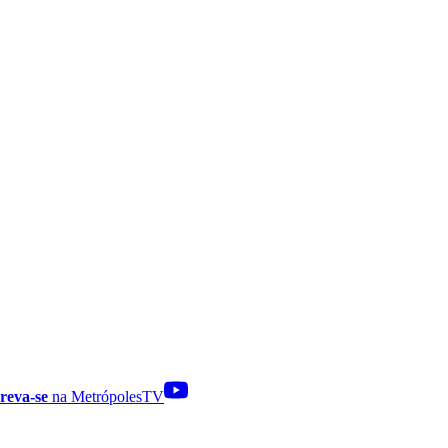
reva-se
na MetrópolesTV