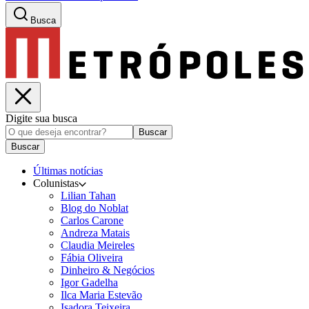
Busca
Digite sua busca
Buscar
Buscar
Últimas notícias
Colunistas
Lilian Tahan
Blog do Noblat
Carlos Carone
Andreza Matais
Claudia Meireles
Fábia Oliveira
Dinheiro & Negócios
Igor Gadelha
Ilca Maria Estevão
Isadora Teixeira