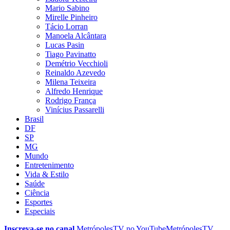
Mario Sabino
Mirelle Pinheiro
Tácio Lorran
Manoela Alcântara
Lucas Pasin
Tiago Pavinatto
Demétrio Vecchioli
Reinaldo Azevedo
Milena Teixeira
Alfredo Henrique
Rodrigo França
Vinícius Passarelli
Brasil
DF
SP
MG
Mundo
Entretenimento
Vida & Estilo
Saúde
Ciência
Esportes
Especiais
Inscreva-se no canal
MetrópolesTV no
YouTube
MetrópolesTV