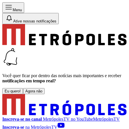
Menu
Ative nossas notificações
Você quer ficar por dentro das notícias mais importantes e receber
notificações em tempo real?
Eu quero!
Agora não
Inscreva-se no canal
MetrópolesTV no
YouTube
MetrópolesTV
Inscreva-se
na MetrópolesTV