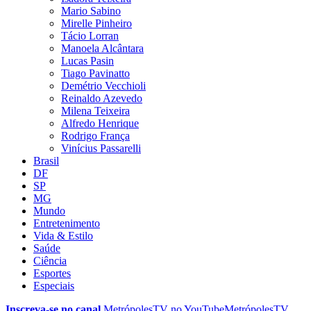
Mario Sabino
Mirelle Pinheiro
Tácio Lorran
Manoela Alcântara
Lucas Pasin
Tiago Pavinatto
Demétrio Vecchioli
Reinaldo Azevedo
Milena Teixeira
Alfredo Henrique
Rodrigo França
Vinícius Passarelli
Brasil
DF
SP
MG
Mundo
Entretenimento
Vida & Estilo
Saúde
Ciência
Esportes
Especiais
Inscreva-se no canal
MetrópolesTV no
YouTube
MetrópolesTV