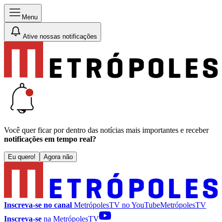
Menu
Ative nossas notificações
Você quer ficar por dentro das notícias mais importantes e receber
notificações em tempo real?
Eu quero!
Agora não
Inscreva-se no canal
MetrópolesTV no
YouTube
MetrópolesTV
Inscreva-se
na MetrópolesTV