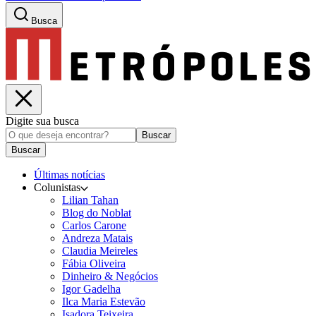
Busca
Digite sua busca
Buscar
Buscar
Últimas notícias
Colunistas
Lilian Tahan
Blog do Noblat
Carlos Carone
Andreza Matais
Claudia Meireles
Fábia Oliveira
Dinheiro & Negócios
Igor Gadelha
Ilca Maria Estevão
Isadora Teixeira