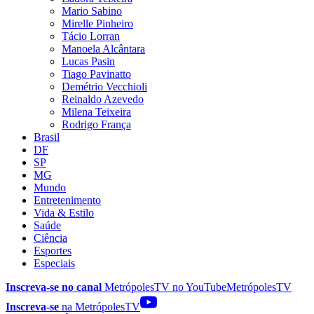
Mario Sabino
Mirelle Pinheiro
Tácio Lorran
Manoela Alcântara
Lucas Pasin
Tiago Pavinatto
Demétrio Vecchioli
Reinaldo Azevedo
Milena Teixeira
Rodrigo França
Brasil
DF
SP
MG
Mundo
Entretenimento
Vida & Estilo
Saúde
Ciência
Esportes
Especiais
Inscreva-se no canal
MetrópolesTV no
YouTube
MetrópolesTV
Inscreva-se
na MetrópolesTV