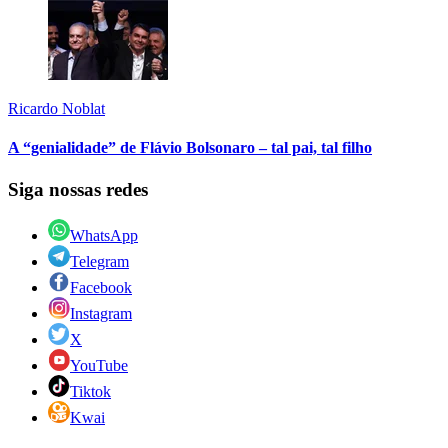
Ricardo Noblat
A “genialidade” de Flávio Bolsonaro – tal pai, tal filho
Siga nossas redes
WhatsApp
Telegram
Facebook
Instagram
X
YouTube
Tiktok
Kwai