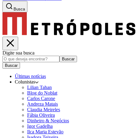
Busca
Digite sua busca
Buscar
Buscar
Últimas notícias
Colunistas
Lilian Tahan
Blog do Noblat
Carlos Carone
Andreza Matais
Claudia Meireles
Fábia Oliveira
Dinheiro & Negócios
Igor Gadelha
Ilca Maria Estevão
Isadora Teixeira