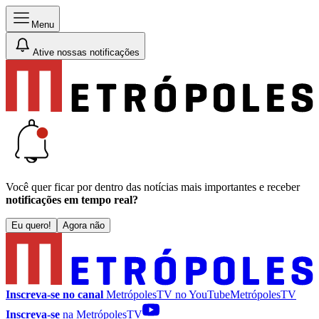
Menu
Ative nossas notificações
Você quer ficar por dentro das notícias mais importantes e receber
notificações em tempo real?
Eu quero!
Agora não
Inscreva-se no canal
MetrópolesTV no
YouTube
MetrópolesTV
Inscreva-se
na MetrópolesTV