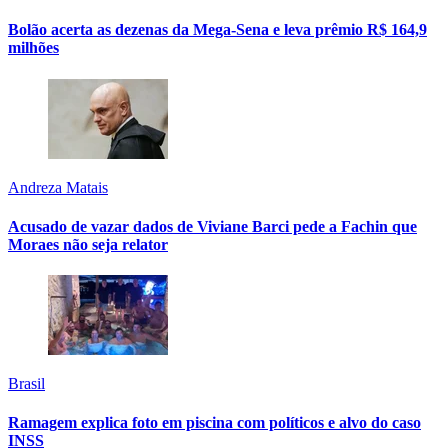
Bolão acerta as dezenas da Mega-Sena e leva prêmio R$ 164,9
milhões
Andreza Matais
Acusado de vazar dados de Viviane Barci pede a Fachin que
Moraes não seja relator
Brasil
Ramagem explica foto em piscina com políticos e alvo do caso
INSS