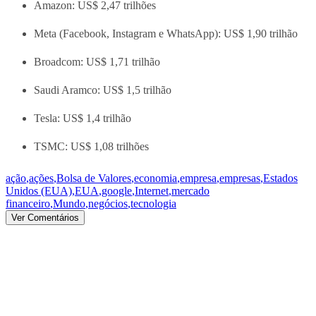
Amazon: US$ 2,47 trilhões
Meta (Facebook, Instagram e WhatsApp): US$ 1,90 trilhão
Broadcom: US$ 1,71 trilhão
Saudi Aramco: US$ 1,5 trilhão
Tesla: US$ 1,4 trilhão
TSMC: US$ 1,08 trilhões
ação
,
ações
,
Bolsa de Valores
,
economia
,
empresa
,
empresas
,
Estados
Unidos (EUA)
,
EUA
,
google
,
Internet
,
mercado
financeiro
,
Mundo
,
negócios
,
tecnologia
Ver Comentários