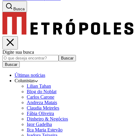
Busca
Digite sua busca
Buscar
Buscar
Últimas notícias
Colunistas
Lilian Tahan
Blog do Noblat
Carlos Carone
Andreza Matais
Claudia Meireles
Fábia Oliveira
Dinheiro & Negócios
Igor Gadelha
Ilca Maria Estevão
Isadora Teixeira