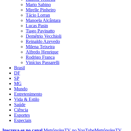
Mario Sabino
Mirelle Pinheiro
Tácio Lorran
Manoela Alcântara
Lucas Pasin
Tiago Pavinatto
Demétrio Vecchioli
Reinaldo Azevedo
Milena Teixeira
Alfredo Henrique
Rodrigo França
Vinícius Passarelli
Brasil
DF
SP
MG
Mundo
Entretenimento
Vida & Estilo
Saúde
Ciência
Esportes
Especiais
Inscreva-se no canal
MetrópolesTV no
YouTube
MetrópolesTV