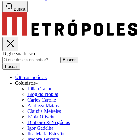
Busca
Digite sua busca
Buscar
Buscar
Últimas notícias
Colunistas
Lilian Tahan
Blog do Noblat
Carlos Carone
Andreza Matais
Claudia Meireles
Fábia Oliveira
Dinheiro & Negócios
Igor Gadelha
Ilca Maria Estevão
Isadora Teixeira