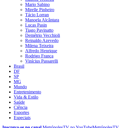
Mario Sabino
Mirelle Pinheiro
Tácio Lorran
Manoela Alcântara
Lucas Pasin
Tiago Pavinatto
Demétrio Vecchioli
Reinaldo Azevedo
Milena Teixeira
Alfredo Henrique
Rodrigo França
Vinícius Passarelli
Brasil
DF
SP
MG
Mundo
Entretenimento
Vida & Estilo
Saúde
Ciência
Esportes
Especiais
Inscreva-se no canal
MetrópolesTV no
YouTube
MetrópolesTV