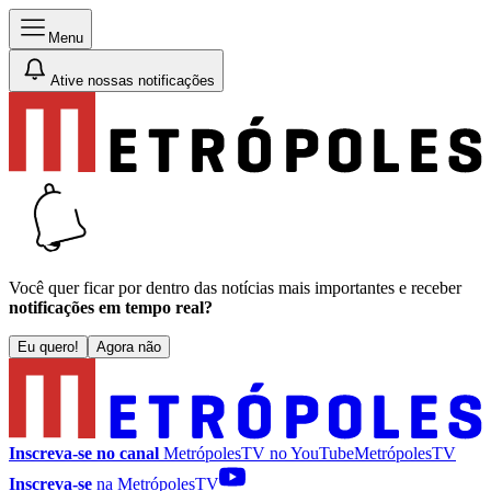
Menu
Ative nossas notificações
Você quer ficar por dentro das notícias mais importantes e receber
notificações em tempo real?
Eu quero!
Agora não
Inscreva-se no canal
MetrópolesTV no
YouTube
MetrópolesTV
Inscreva-se
na MetrópolesTV