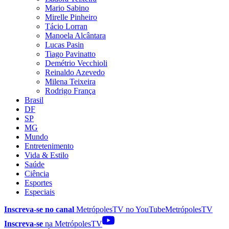
Mario Sabino
Mirelle Pinheiro
Tácio Lorran
Manoela Alcântara
Lucas Pasin
Tiago Pavinatto
Demétrio Vecchioli
Reinaldo Azevedo
Milena Teixeira
Rodrigo França
Brasil
DF
SP
MG
Mundo
Entretenimento
Vida & Estilo
Saúde
Ciência
Esportes
Especiais
Inscreva-se no canal
MetrópolesTV no
YouTube
MetrópolesTV
Inscreva-se
na MetrópolesTV