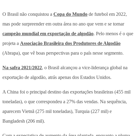
O Brasil não conquistou a
Copa do Mundo
de futebol em 2022,
mas pode surpreender em outra área no ano que vem e se tornar
campeão mundial em exportação de algodão
. Pelo menos é o que
projeta a
Associação Brasileira dos Produtores de Algodão
(Abrapa), que vê boas perspectivas para o país nesse segmento.
Na safra 2021/2022
, o Brasil alcançou a vice-liderança global na
exportação de algodão, atrás apenas dos Estados Unidos.
A China foi o principal destino das exportações brasileiras (455 mil
toneladas), o que correspondeu a 27% das vendas. Na sequência,
aparecem Vietnã (275 mil toneladas), Turquia (227 mil) e
Bangladesh (206 mil).
Com a expectativa de aumento da área plantada, enquanto a pluma