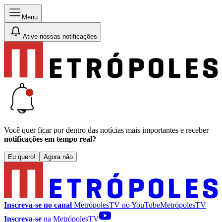
Menu
Ative nossas notificações
Você quer ficar por dentro das notícias mais importantes e receber
notificações em tempo real?
Eu quero!
Agora não
Inscreva-se no canal
MetrópolesTV no
YouTube
MetrópolesTV
Inscreva-se
na MetrópolesTV