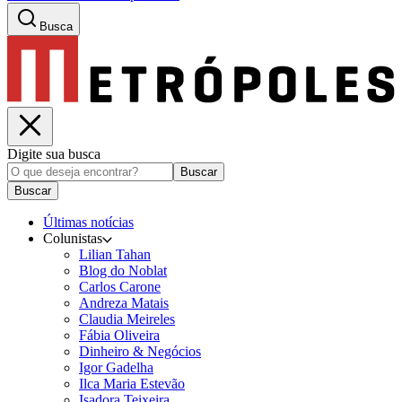
Busca
Digite sua busca
Buscar
Buscar
Últimas notícias
Colunistas
Lilian Tahan
Blog do Noblat
Carlos Carone
Andreza Matais
Claudia Meireles
Fábia Oliveira
Dinheiro & Negócios
Igor Gadelha
Ilca Maria Estevão
Isadora Teixeira