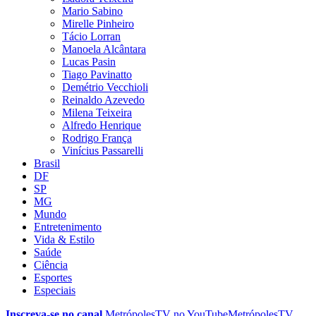
Mario Sabino
Mirelle Pinheiro
Tácio Lorran
Manoela Alcântara
Lucas Pasin
Tiago Pavinatto
Demétrio Vecchioli
Reinaldo Azevedo
Milena Teixeira
Alfredo Henrique
Rodrigo França
Vinícius Passarelli
Brasil
DF
SP
MG
Mundo
Entretenimento
Vida & Estilo
Saúde
Ciência
Esportes
Especiais
Inscreva-se no canal
MetrópolesTV no
YouTube
MetrópolesTV