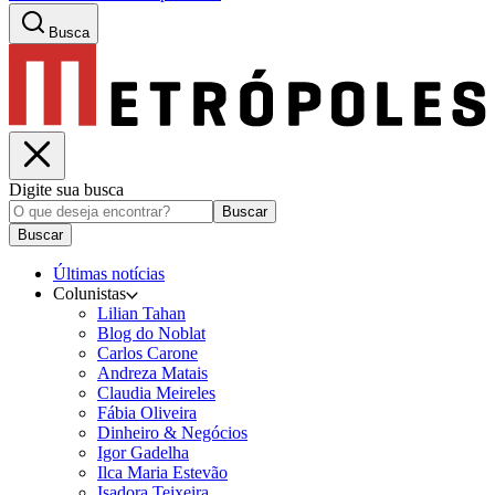
Busca
Digite sua busca
Buscar
Buscar
Últimas notícias
Colunistas
Lilian Tahan
Blog do Noblat
Carlos Carone
Andreza Matais
Claudia Meireles
Fábia Oliveira
Dinheiro & Negócios
Igor Gadelha
Ilca Maria Estevão
Isadora Teixeira