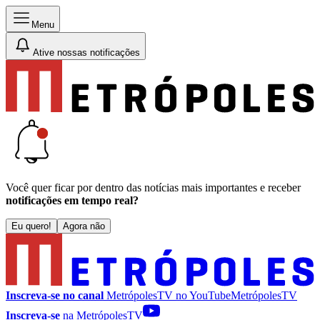
Menu
Ative nossas notificações
Você quer ficar por dentro das notícias mais importantes e receber
notificações em tempo real?
Eu quero!
Agora não
Inscreva-se no canal
MetrópolesTV no
YouTube
MetrópolesTV
Inscreva-se
na MetrópolesTV