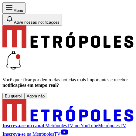
Menu
Ative nossas notificações
Você quer ficar por dentro das notícias mais importantes e receber
notificações em tempo real?
Eu quero!
Agora não
Inscreva-se no canal
MetrópolesTV no
YouTube
MetrópolesTV
Inscreva-se
na MetrópolesTV