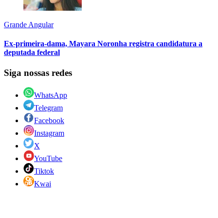
Grande Angular
Ex-primeira-dama, Mayara Noronha registra candidatura a
deputada federal
Siga nossas redes
WhatsApp
Telegram
Facebook
Instagram
X
YouTube
Tiktok
Kwai