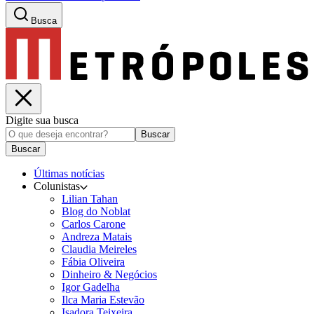
Busca
Digite sua busca
Buscar
Buscar
Últimas notícias
Colunistas
Lilian Tahan
Blog do Noblat
Carlos Carone
Andreza Matais
Claudia Meireles
Fábia Oliveira
Dinheiro & Negócios
Igor Gadelha
Ilca Maria Estevão
Isadora Teixeira