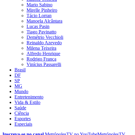
Mario Sabino
Mirelle Pinheiro
Tácio Lorran
Manoela Alcântara
Lucas Pasin
Tiago Pavinatto
Demétrio Vecchioli
Reinaldo Azevedo
Milena Teixeira
Alfredo Henrique
Rodrigo França
Vinícius Passarelli
Brasil
DF
SP
MG
Mundo
Entretenimento
Vida & Estilo
Saúde
Ciência
Esportes
Especiais
Inscreva-se no canal
MetrópolesTV no
YouTube
MetrópolesTV