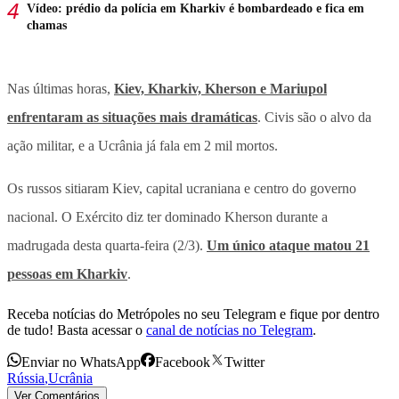
Vídeo: prédio da polícia em Kharkiv é bombardeado e fica em
chamas
Nas últimas horas,
Kiev, Kharkiv, Kherson e Mariupol
enfrentaram as situações mais dramáticas
. Civis são o alvo da
ação militar, e a Ucrânia já fala em 2 mil mortos.
Os russos sitiaram Kiev, capital ucraniana e centro do governo
nacional. O Exército diz ter dominado Kherson durante a
madrugada desta quarta-feira (2/3).
Um único ataque matou 21
pessoas em Kharkiv
.
Receba notícias do Metrópoles no seu Telegram e fique por dentro
de tudo! Basta acessar o
canal de notícias no Telegram
.
Enviar no WhatsApp
Facebook
Twitter
Rússia
,
Ucrânia
Ver Comentários