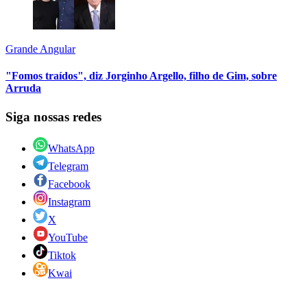
Grande Angular
"Fomos traídos", diz Jorginho Argello, filho de Gim, sobre
Arruda
Siga nossas redes
WhatsApp
Telegram
Facebook
Instagram
X
YouTube
Tiktok
Kwai