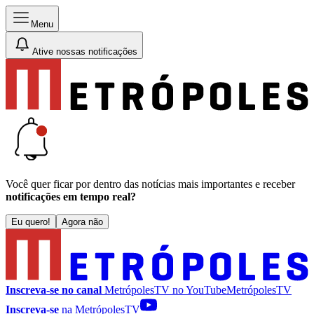
Menu
Ative nossas notificações
Você quer ficar por dentro das notícias mais importantes e receber
notificações em tempo real?
Eu quero!
Agora não
Inscreva-se no canal
MetrópolesTV no
YouTube
MetrópolesTV
Inscreva-se
na MetrópolesTV