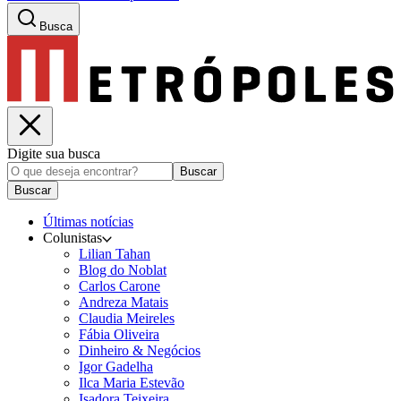
Busca
Digite sua busca
Buscar
Buscar
Últimas notícias
Colunistas
Lilian Tahan
Blog do Noblat
Carlos Carone
Andreza Matais
Claudia Meireles
Fábia Oliveira
Dinheiro & Negócios
Igor Gadelha
Ilca Maria Estevão
Isadora Teixeira