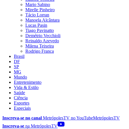
Mario Sabino
Mirelle Pinheiro
Tácio Lorran
Manoela Alcântara
Lucas Pasin
Tiago Pavinatto
Demétrio Vecchioli
Reinaldo Azevedo
Milena Teixeira
Rodrigo França
Brasil
DF
SP
MG
Mundo
Entretenimento
Vida & Estilo
Saúde
Ciência
Esportes
Especiais
Inscreva-se no canal
MetrópolesTV no
YouTube
MetrópolesTV
Inscreva-se
na MetrópolesTV