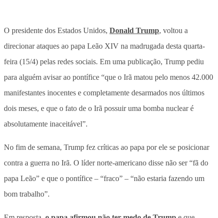
O presidente dos Estados Unidos,
Donald Trump
, voltou a
direcionar ataques ao papa Leão XIV na madrugada desta quarta-
feira (15/4) pelas redes sociais. Em uma publicação,
Trump pediu
para alguém avisar ao pontífice “que o Irã matou pelo menos 42.000
manifestantes inocentes e completamente desarmados nos últimos
dois meses, e que o fato de o Irã possuir uma bomba nuclear é
absolutamente inaceitável”.
No fim de semana, Trump fez críticas ao papa por ele se posicionar
contra a guerra no Irã. O líder norte-americano disse não ser “fã do
papa Leão” e que o pontífice – “fraco” – “não estaria fazendo um
bom trabalho”.
Em resposta,
o papa afirmou não ter medo de Trump
e que