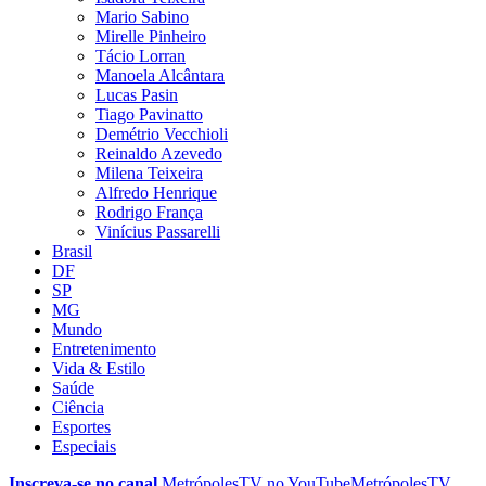
Mario Sabino
Mirelle Pinheiro
Tácio Lorran
Manoela Alcântara
Lucas Pasin
Tiago Pavinatto
Demétrio Vecchioli
Reinaldo Azevedo
Milena Teixeira
Alfredo Henrique
Rodrigo França
Vinícius Passarelli
Brasil
DF
SP
MG
Mundo
Entretenimento
Vida & Estilo
Saúde
Ciência
Esportes
Especiais
Inscreva-se no canal
MetrópolesTV no
YouTube
MetrópolesTV