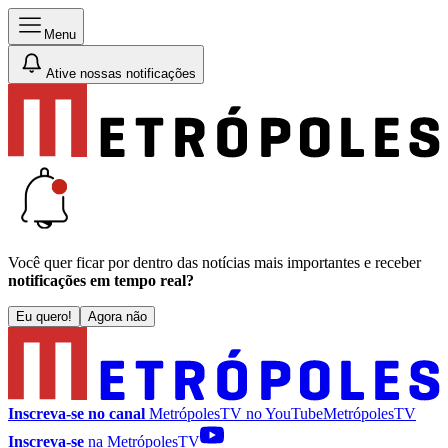
Menu
Ative nossas notificações
Você quer ficar por dentro das notícias mais importantes e receber
notificações em tempo real?
Eu quero!
Agora não
Inscreva-se no canal
MetrópolesTV no
YouTube
MetrópolesTV
Inscreva-se
na MetrópolesTV