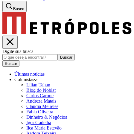
Busca
Digite sua busca
Buscar
Buscar
Últimas notícias
Colunistas
Lilian Tahan
Blog do Noblat
Carlos Carone
Andreza Matais
Claudia Meireles
Fábia Oliveira
Dinheiro & Negócios
Igor Gadelha
Ilca Maria Estevão
Isadora Teixeira