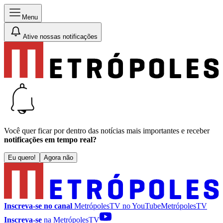
Menu
Ative nossas notificações
Você quer ficar por dentro das notícias mais importantes e receber
notificações em tempo real?
Eu quero!
Agora não
Inscreva-se no canal
MetrópolesTV no
YouTube
MetrópolesTV
Inscreva-se
na MetrópolesTV