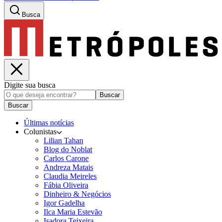
Busca
Digite sua busca
Buscar
Buscar
Últimas notícias
Colunistas
Lilian Tahan
Blog do Noblat
Carlos Carone
Andreza Matais
Claudia Meireles
Fábia Oliveira
Dinheiro & Negócios
Igor Gadelha
Ilca Maria Estevão
Isadora Teixeira