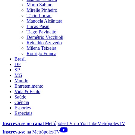
Mario Sabino
Mirelle Pinheiro
Tácio Lorran
Manoela Alcântara
Lucas Pasin
Tiago Pavinatto
Demétrio Vecchioli
Reinaldo Azevedo
Milena Teixeira
Rodrigo França
Brasil
DF
SP
MG
Mundo
Entretenimento
Vida & Estilo
Saúde
Ciência
Esportes
Especiais
Inscreva-se no canal
MetrópolesTV no
YouTube
MetrópolesTV
Inscreva-se
na MetrópolesTV