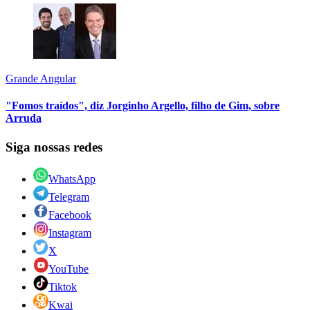
Grande Angular
"Fomos traídos", diz Jorginho Argello, filho de Gim, sobre
Arruda
Siga nossas redes
WhatsApp
Telegram
Facebook
Instagram
X
YouTube
Tiktok
Kwai