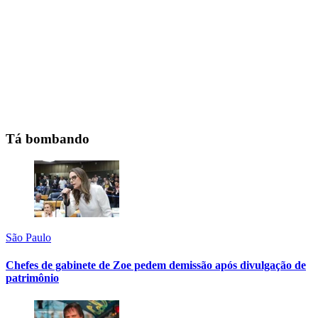
Tá bombando
São Paulo
Chefes de gabinete de Zoe pedem demissão após divulgação de
patrimônio