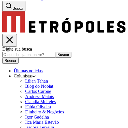
Busca
Digite sua busca
Buscar
Buscar
Últimas notícias
Colunistas
Lilian Tahan
Blog do Noblat
Carlos Carone
Andreza Matais
Claudia Meireles
Fábia Oliveira
Dinheiro & Negócios
Igor Gadelha
Ilca Maria Estevão
Isadora Teixeira