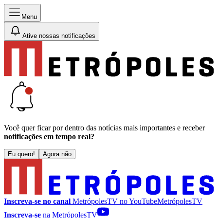
Menu
Ative nossas notificações
Você quer ficar por dentro das notícias mais importantes e receber
notificações em tempo real?
Eu quero!
Agora não
Inscreva-se no canal
MetrópolesTV no
YouTube
MetrópolesTV
Inscreva-se
na MetrópolesTV