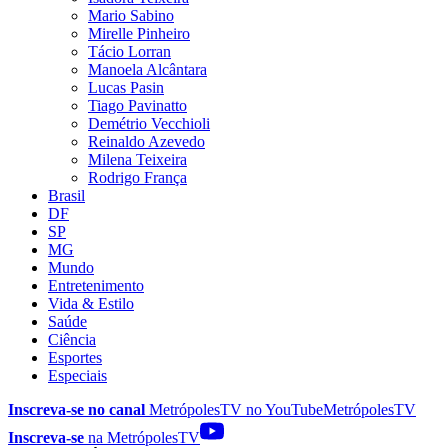
Mario Sabino
Mirelle Pinheiro
Tácio Lorran
Manoela Alcântara
Lucas Pasin
Tiago Pavinatto
Demétrio Vecchioli
Reinaldo Azevedo
Milena Teixeira
Rodrigo França
Brasil
DF
SP
MG
Mundo
Entretenimento
Vida & Estilo
Saúde
Ciência
Esportes
Especiais
Inscreva-se no canal
MetrópolesTV no
YouTube
MetrópolesTV
Inscreva-se
na MetrópolesTV