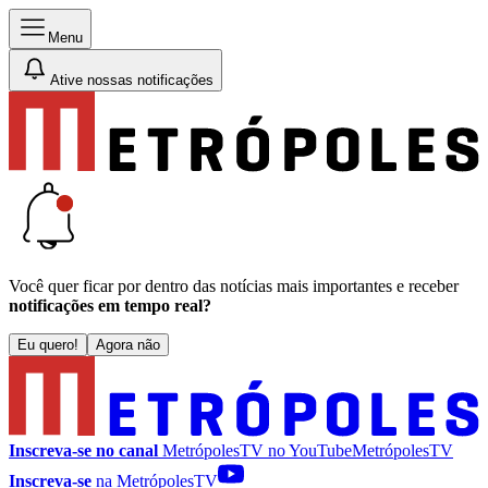
Menu
Ative nossas notificações
Você quer ficar por dentro das notícias mais importantes e receber
notificações em tempo real?
Eu quero!
Agora não
Inscreva-se no canal
MetrópolesTV no
YouTube
MetrópolesTV
Inscreva-se
na MetrópolesTV