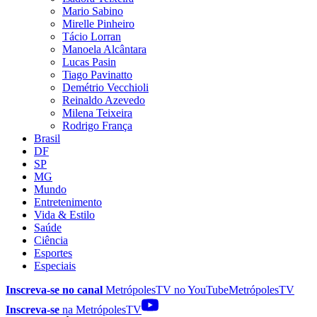
Mario Sabino
Mirelle Pinheiro
Tácio Lorran
Manoela Alcântara
Lucas Pasin
Tiago Pavinatto
Demétrio Vecchioli
Reinaldo Azevedo
Milena Teixeira
Rodrigo França
Brasil
DF
SP
MG
Mundo
Entretenimento
Vida & Estilo
Saúde
Ciência
Esportes
Especiais
Inscreva-se no canal
MetrópolesTV no
YouTube
MetrópolesTV
Inscreva-se
na MetrópolesTV