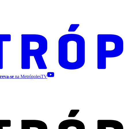
reva-se
na MetrópolesTV