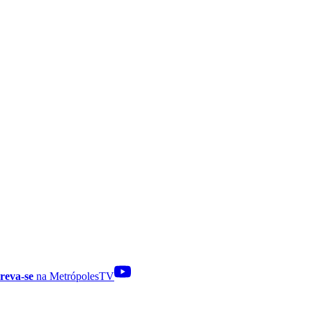
reva-se
na MetrópolesTV