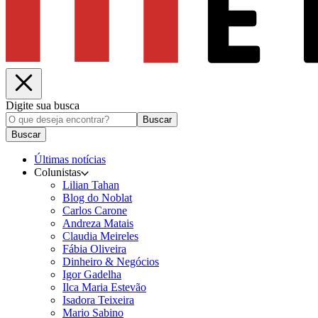
Digite sua busca
Buscar
Buscar
Últimas notícias
Colunistas
Lilian Tahan
Blog do Noblat
Carlos Carone
Andreza Matais
Claudia Meireles
Fábia Oliveira
Dinheiro & Negócios
Igor Gadelha
Ilca Maria Estevão
Isadora Teixeira
Mario Sabino