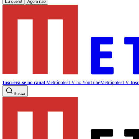
Eu quero!
Agora não
Inscreva-se no canal
MetrópolesTV no
YouTube
MetrópolesTV
Insc
Busca