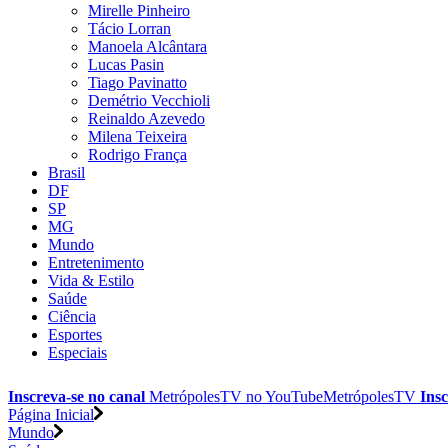
Mirelle Pinheiro
Tácio Lorran
Manoela Alcântara
Lucas Pasin
Tiago Pavinatto
Demétrio Vecchioli
Reinaldo Azevedo
Milena Teixeira
Rodrigo França
Brasil
DF
SP
MG
Mundo
Entretenimento
Vida & Estilo
Saúde
Ciência
Esportes
Especiais
Inscreva-se no canal
MetrópolesTV no
YouTube
MetrópolesTV
Insc
Página Inicial
Mundo