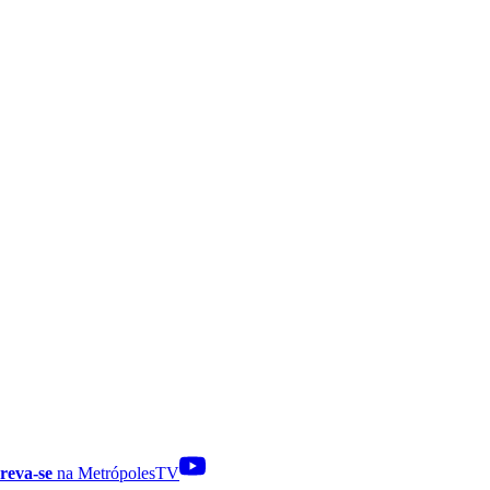
reva-se
na MetrópolesTV