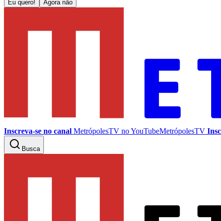
Eu quero!
Agora não
Inscreva-se no canal
MetrópolesTV no
YouTube
MetrópolesTV
Insc
Busca