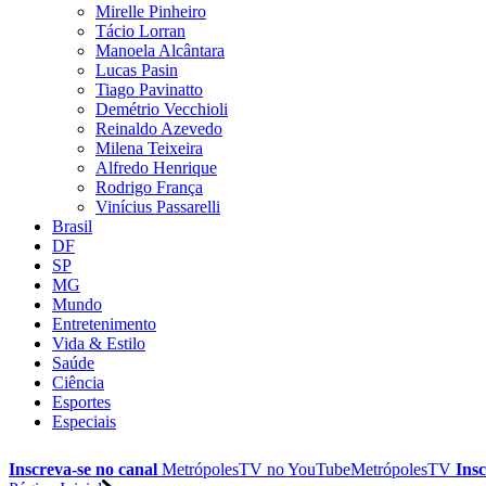
Mirelle Pinheiro
Tácio Lorran
Manoela Alcântara
Lucas Pasin
Tiago Pavinatto
Demétrio Vecchioli
Reinaldo Azevedo
Milena Teixeira
Alfredo Henrique
Rodrigo França
Vinícius Passarelli
Brasil
DF
SP
MG
Mundo
Entretenimento
Vida & Estilo
Saúde
Ciência
Esportes
Especiais
Inscreva-se no canal
MetrópolesTV no
YouTube
MetrópolesTV
Insc