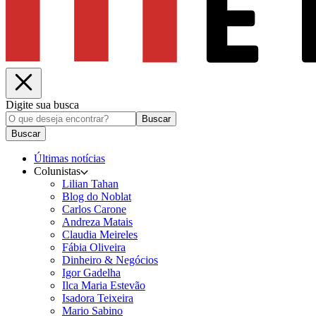
Digite sua busca
Buscar
Buscar
Últimas notícias
Colunistas
Lilian Tahan
Blog do Noblat
Carlos Carone
Andreza Matais
Claudia Meireles
Fábia Oliveira
Dinheiro & Negócios
Igor Gadelha
Ilca Maria Estevão
Isadora Teixeira
Mario Sabino