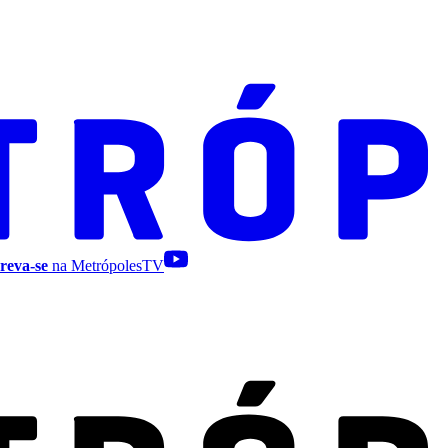
reva-se
na MetrópolesTV