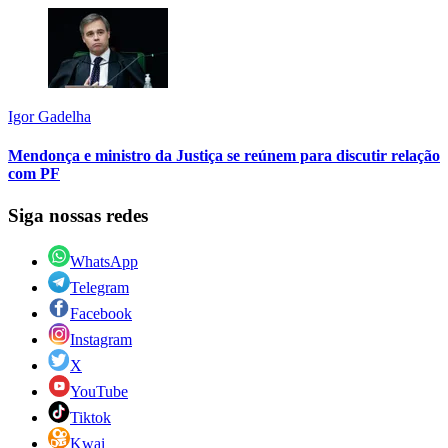
Igor Gadelha
Mendonça e ministro da Justiça se reúnem para discutir relação
com PF
Siga nossas redes
WhatsApp
Telegram
Facebook
Instagram
X
YouTube
Tiktok
Kwai