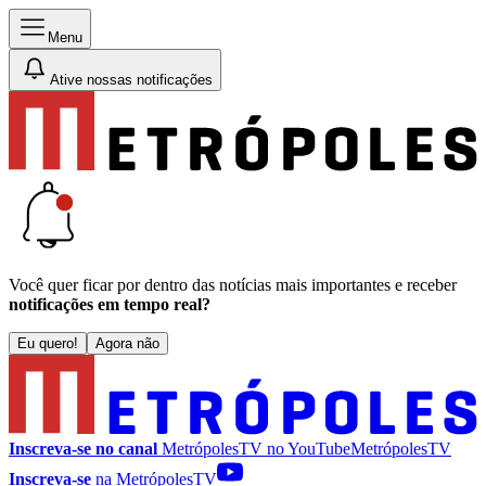
Menu
Ative nossas notificações
Você quer ficar por dentro das notícias mais importantes e receber
notificações em tempo real?
Eu quero!
Agora não
Inscreva-se no canal
MetrópolesTV no
YouTube
MetrópolesTV
Inscreva-se
na MetrópolesTV