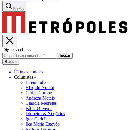
Busca
Digite sua busca
Buscar
Buscar
Últimas notícias
Colunistas
Lilian Tahan
Blog do Noblat
Carlos Carone
Andreza Matais
Claudia Meireles
Fábia Oliveira
Dinheiro & Negócios
Igor Gadelha
Ilca Maria Estevão
Isadora Teixeira