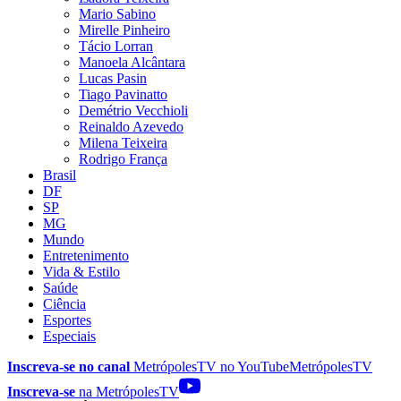
Mario Sabino
Mirelle Pinheiro
Tácio Lorran
Manoela Alcântara
Lucas Pasin
Tiago Pavinatto
Demétrio Vecchioli
Reinaldo Azevedo
Milena Teixeira
Rodrigo França
Brasil
DF
SP
MG
Mundo
Entretenimento
Vida & Estilo
Saúde
Ciência
Esportes
Especiais
Inscreva-se no canal
MetrópolesTV no
YouTube
MetrópolesTV
Inscreva-se
na MetrópolesTV