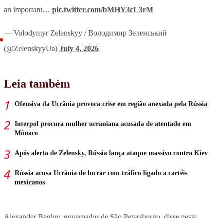
an important…
pic.twitter.com/bMHY3cL3rM
— Volodymyr Zelenskyy / Володимир Зеленський
(@ZelenskyyUa)
July 4, 2026
Leia também
Ofensiva da Ucrânia provoca crise em região anexada pela Rússia
Interpol procura mulher ucraniana acusada de atentado em
Mônaco
Após alerta de Zelensky, Rússia lança ataque massivo contra Kiev
Rússia acusa Ucrânia de lucrar com tráfico ligado a cartéis
mexicanos
Alexander Beglov, governador de São Petersburgo, disse neste