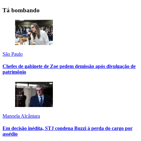
Tá bombando
São Paulo
Chefes de gabinete de Zoe pedem demissão após divulgação de
patrimônio
Manoela Alcântara
Em decisão inédita, STJ condena Buzzi à perda do cargo por
assédio