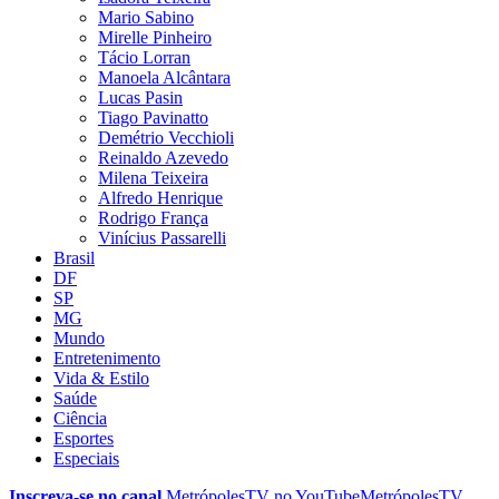
Mario Sabino
Mirelle Pinheiro
Tácio Lorran
Manoela Alcântara
Lucas Pasin
Tiago Pavinatto
Demétrio Vecchioli
Reinaldo Azevedo
Milena Teixeira
Alfredo Henrique
Rodrigo França
Vinícius Passarelli
Brasil
DF
SP
MG
Mundo
Entretenimento
Vida & Estilo
Saúde
Ciência
Esportes
Especiais
Inscreva-se no canal
MetrópolesTV no
YouTube
MetrópolesTV