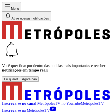
Menu
Ative nossas notificações
Você quer ficar por dentro das notícias mais importantes e receber
notificações em tempo real?
Eu quero!
Agora não
Inscreva-se no canal
MetrópolesTV no
YouTube
MetrópolesTV
Inscreva-se
na MetrópolesTV