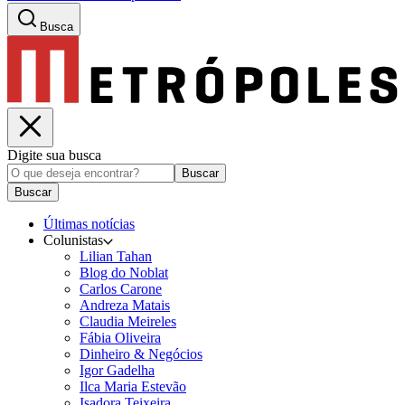
Busca
Digite sua busca
Buscar
Buscar
Últimas notícias
Colunistas
Lilian Tahan
Blog do Noblat
Carlos Carone
Andreza Matais
Claudia Meireles
Fábia Oliveira
Dinheiro & Negócios
Igor Gadelha
Ilca Maria Estevão
Isadora Teixeira