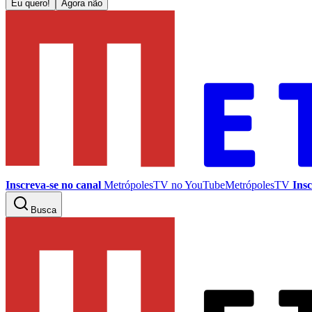
Eu quero!
Agora não
Inscreva-se no canal
MetrópolesTV no
YouTube
MetrópolesTV
Insc
Busca