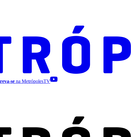
reva-se
na MetrópolesTV