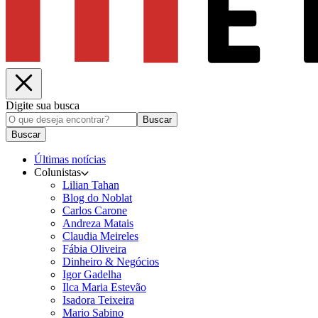
Digite sua busca
Buscar
Buscar
Últimas notícias
Colunistas
Lilian Tahan
Blog do Noblat
Carlos Carone
Andreza Matais
Claudia Meireles
Fábia Oliveira
Dinheiro & Negócios
Igor Gadelha
Ilca Maria Estevão
Isadora Teixeira
Mario Sabino