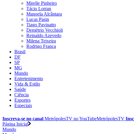
Mirelle Pinheiro
Tácio Lorran
Manoela Alcântara
Lucas Pasin
Tiago Pavinatto
Demétrio Vecchioli
Reinaldo Azevedo
Milena Teixeira
Rodrigo França
Brasil
DF
SP
MG
Mundo
Entretenimento
Vida & Estilo
Saúde
Ciência
Esportes
Especiais
Inscreva-se no canal
MetrópolesTV no
YouTube
MetrópolesTV
Insc
Página Inicial
Mundo