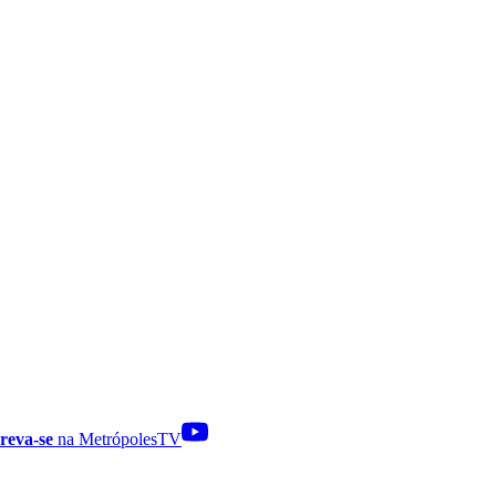
reva-se
na MetrópolesTV