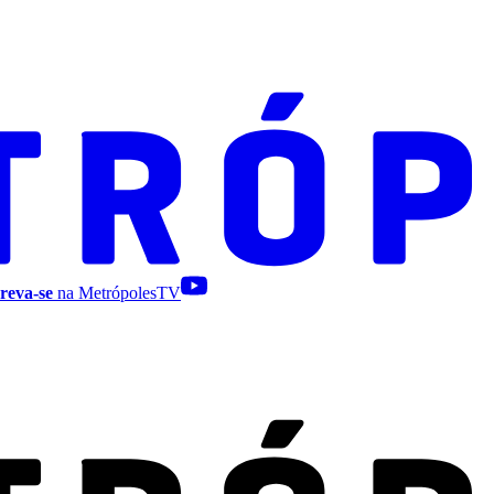
reva-se
na MetrópolesTV