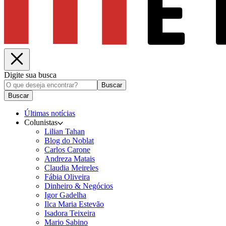
Digite sua busca
Buscar
Buscar
Últimas notícias
Colunistas
Lilian Tahan
Blog do Noblat
Carlos Carone
Andreza Matais
Claudia Meireles
Fábia Oliveira
Dinheiro & Negócios
Igor Gadelha
Ilca Maria Estevão
Isadora Teixeira
Mario Sabino