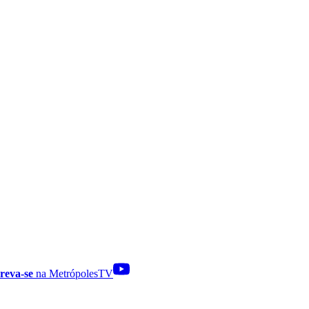
reva-se
na MetrópolesTV