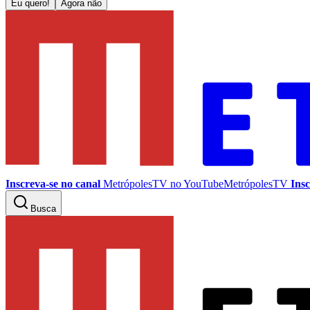
Eu quero!
Agora não
Inscreva-se no canal
MetrópolesTV no
YouTube
MetrópolesTV
Insc
Busca