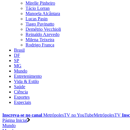
Mirelle Pinheiro
Tácio Lorran
Manoela Alcântara
Lucas Pasin
Tiago Pavinatto
Demétrio Vecchioli
Reinaldo Azevedo
Milena Teixeira
Rodrigo França
Brasil
DF
SP
MG
Mundo
Entretenimento
Vida & Estilo
Saúde
Ciência
Esportes
Especiais
Inscreva-se no canal
MetrópolesTV no
YouTube
MetrópolesTV
Insc
Página Inicial
Mundo