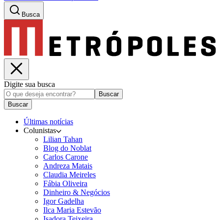
Busca
Digite sua busca
Buscar
Buscar
Últimas notícias
Colunistas
Lilian Tahan
Blog do Noblat
Carlos Carone
Andreza Matais
Claudia Meireles
Fábia Oliveira
Dinheiro & Negócios
Igor Gadelha
Ilca Maria Estevão
Isadora Teixeira