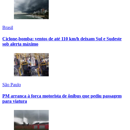
Brasil
Ciclone-bomba: ventos de até 110 km/h deixam Sul e Sudeste
sob alerta máximo
São Paulo
PM arranca à força motorista de ônibus que pediu passagem
para viatura