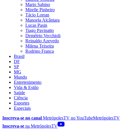
Mario Sabino
Mirelle Pinheiro
Tácio Lorran
Manoela Alcântara
Lucas Pasin
Tiago Pavinatto
Demétrio Vecchioli
Reinaldo Azevedo
Milena Teixeira
Rodrigo França
Brasil
DF
SP
MG
Mundo
Entretenimento
Vida & Estilo
Saúde
Ciência
Esportes
Especiais
Inscreva-se no canal
MetrópolesTV no
YouTube
MetrópolesTV
Inscreva-se
na MetrópolesTV