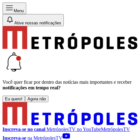
Menu
Ative nossas notificações
Você quer ficar por dentro das notícias mais importantes e receber
notificações em tempo real?
Eu quero!
Agora não
Inscreva-se no canal
MetrópolesTV no
YouTube
MetrópolesTV
Inscreva-se
na MetrópolesTV