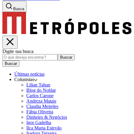
Busca
Digite sua busca
Buscar
Buscar
Últimas notícias
Colunistas
Lilian Tahan
Blog do Noblat
Carlos Carone
Andreza Matais
Claudia Meireles
Fábia Oliveira
Dinheiro & Negócios
Igor Gadelha
Ilca Maria Estevão
Isadora Teixeira