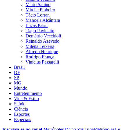
Mario Sabino
Mirelle Pinheiro
Tácio Lorran
Manoela Alcântara
Lucas Pasin
Tiago Pavinatto
Demétrio Vecchioli
Reinaldo Azevedo
Milena Teixeira
Alfredo Henrique
Rodrigo França
Vinícius Passarelli
Brasil
DF
SP
MG
Mundo
Entretenimento
Vida & Estilo
Saúde
Ciência
Esportes
Especiais
Inscreva-se no canal
MetrópolesTV no
YouTube
MetrópolesTV