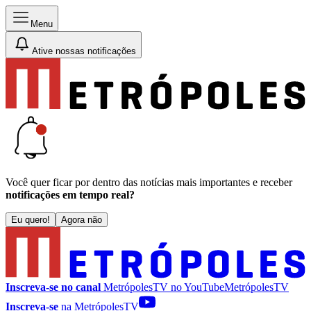
Menu
Ative nossas notificações
Você quer ficar por dentro das notícias mais importantes e receber
notificações em tempo real?
Eu quero!
Agora não
Inscreva-se no canal
MetrópolesTV no
YouTube
MetrópolesTV
Inscreva-se
na MetrópolesTV