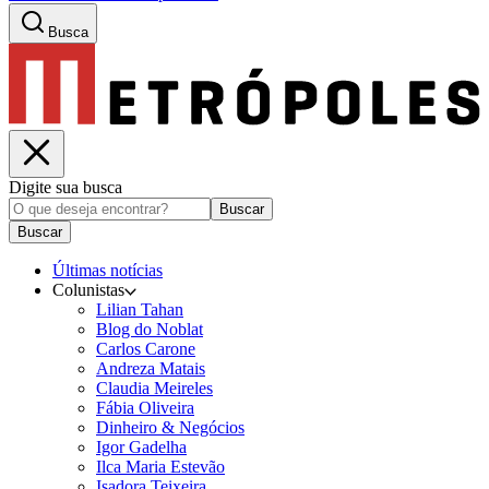
Busca
Digite sua busca
Buscar
Buscar
Últimas notícias
Colunistas
Lilian Tahan
Blog do Noblat
Carlos Carone
Andreza Matais
Claudia Meireles
Fábia Oliveira
Dinheiro & Negócios
Igor Gadelha
Ilca Maria Estevão
Isadora Teixeira