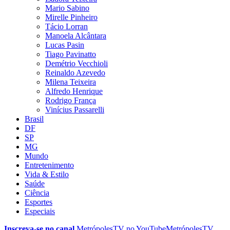
Mario Sabino
Mirelle Pinheiro
Tácio Lorran
Manoela Alcântara
Lucas Pasin
Tiago Pavinatto
Demétrio Vecchioli
Reinaldo Azevedo
Milena Teixeira
Alfredo Henrique
Rodrigo França
Vinícius Passarelli
Brasil
DF
SP
MG
Mundo
Entretenimento
Vida & Estilo
Saúde
Ciência
Esportes
Especiais
Inscreva-se no canal
MetrópolesTV no
YouTube
MetrópolesTV