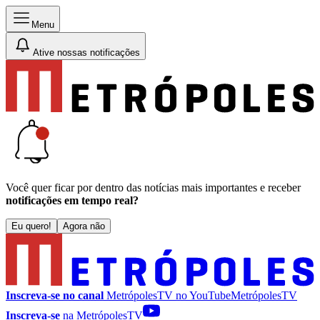
Menu
Ative nossas notificações
Você quer ficar por dentro das notícias mais importantes e receber
notificações em tempo real?
Eu quero!
Agora não
Inscreva-se no canal
MetrópolesTV no
YouTube
MetrópolesTV
Inscreva-se
na MetrópolesTV