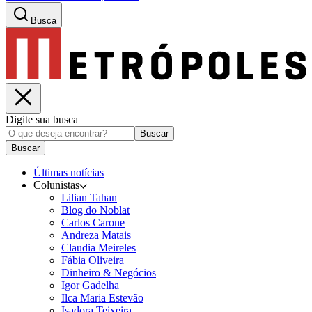
Busca
Digite sua busca
Buscar
Buscar
Últimas notícias
Colunistas
Lilian Tahan
Blog do Noblat
Carlos Carone
Andreza Matais
Claudia Meireles
Fábia Oliveira
Dinheiro & Negócios
Igor Gadelha
Ilca Maria Estevão
Isadora Teixeira