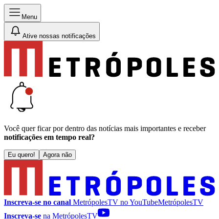
Menu
Ative nossas notificações
Você quer ficar por dentro das notícias mais importantes e receber
notificações em tempo real?
Eu quero!
Agora não
Inscreva-se no canal
MetrópolesTV no
YouTube
MetrópolesTV
Inscreva-se
na MetrópolesTV