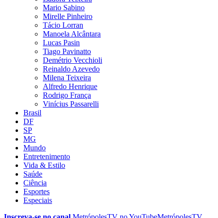
Mario Sabino
Mirelle Pinheiro
Tácio Lorran
Manoela Alcântara
Lucas Pasin
Tiago Pavinatto
Demétrio Vecchioli
Reinaldo Azevedo
Milena Teixeira
Alfredo Henrique
Rodrigo França
Vinícius Passarelli
Brasil
DF
SP
MG
Mundo
Entretenimento
Vida & Estilo
Saúde
Ciência
Esportes
Especiais
Inscreva-se no canal
MetrópolesTV no
YouTube
MetrópolesTV