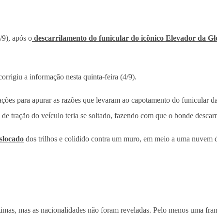
4/9), após o
descarrilamento do funicular do icônico Elevador da Gl
rigiu a informação nesta quinta-feira (4/9).
gações para apurar as razões que levaram ao capotamento do funicular da 
e tração do veículo teria se soltado, fazendo com que o bonde descarri
slocado
dos trilhos e colidido contra um muro, em meio a uma nuvem d
timas, mas as nacionalidades não foram reveladas. Pelo menos uma franc