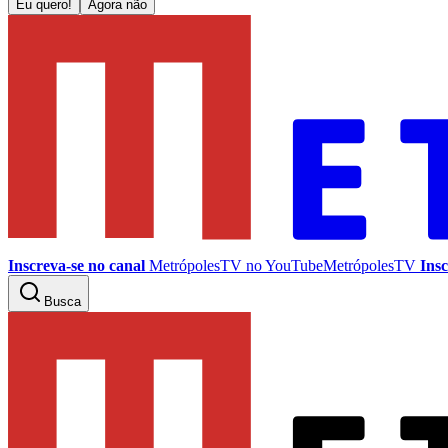
Eu quero!
Agora não
Inscreva-se no canal
MetrópolesTV no
YouTube
MetrópolesTV
Insc
Busca