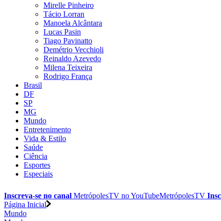
Mirelle Pinheiro
Tácio Lorran
Manoela Alcântara
Lucas Pasin
Tiago Pavinatto
Demétrio Vecchioli
Reinaldo Azevedo
Milena Teixeira
Rodrigo França
Brasil
DF
SP
MG
Mundo
Entretenimento
Vida & Estilo
Saúde
Ciência
Esportes
Especiais
Inscreva-se no canal
MetrópolesTV no
YouTube
MetrópolesTV
Insc
Página Inicial
Mundo