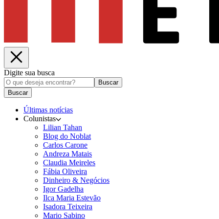
Digite sua busca
Buscar
Buscar
Últimas notícias
Colunistas
Lilian Tahan
Blog do Noblat
Carlos Carone
Andreza Matais
Claudia Meireles
Fábia Oliveira
Dinheiro & Negócios
Igor Gadelha
Ilca Maria Estevão
Isadora Teixeira
Mario Sabino