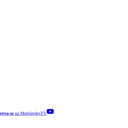
reva-se
na MetrópolesTV