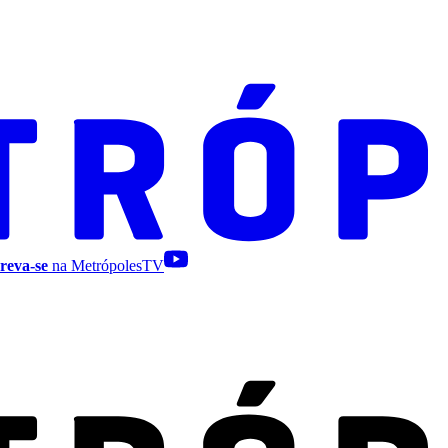
reva-se
na MetrópolesTV