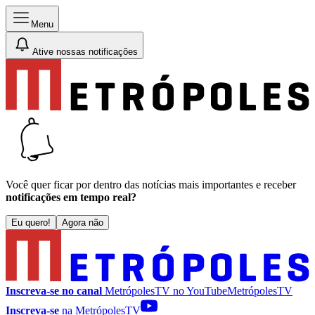
Menu
Ative nossas notificações
Você quer ficar por dentro das notícias mais importantes e receber
notificações em tempo real?
Eu quero!
Agora não
Inscreva-se no canal
MetrópolesTV no
YouTube
MetrópolesTV
Inscreva-se
na MetrópolesTV