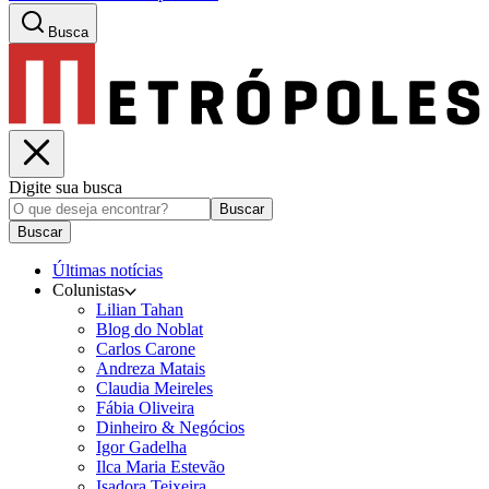
Busca
Digite sua busca
Buscar
Buscar
Últimas notícias
Colunistas
Lilian Tahan
Blog do Noblat
Carlos Carone
Andreza Matais
Claudia Meireles
Fábia Oliveira
Dinheiro & Negócios
Igor Gadelha
Ilca Maria Estevão
Isadora Teixeira