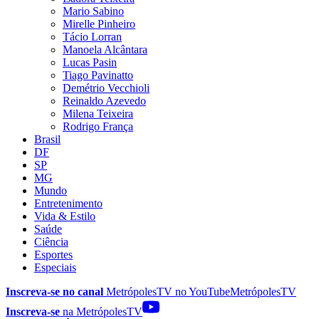
Mario Sabino
Mirelle Pinheiro
Tácio Lorran
Manoela Alcântara
Lucas Pasin
Tiago Pavinatto
Demétrio Vecchioli
Reinaldo Azevedo
Milena Teixeira
Rodrigo França
Brasil
DF
SP
MG
Mundo
Entretenimento
Vida & Estilo
Saúde
Ciência
Esportes
Especiais
Inscreva-se no canal
MetrópolesTV no
YouTube
MetrópolesTV
Inscreva-se
na MetrópolesTV