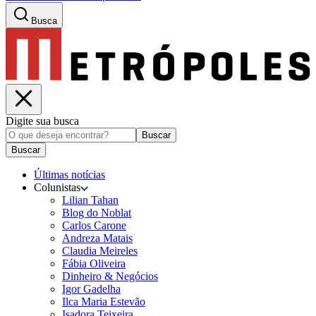
Busca
Digite sua busca
Buscar
Buscar
Últimas notícias
Colunistas
Lilian Tahan
Blog do Noblat
Carlos Carone
Andreza Matais
Claudia Meireles
Fábia Oliveira
Dinheiro & Negócios
Igor Gadelha
Ilca Maria Estevão
Isadora Teixeira