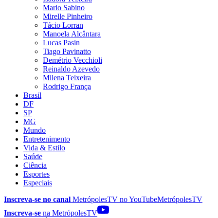
Mario Sabino
Mirelle Pinheiro
Tácio Lorran
Manoela Alcântara
Lucas Pasin
Tiago Pavinatto
Demétrio Vecchioli
Reinaldo Azevedo
Milena Teixeira
Rodrigo França
Brasil
DF
SP
MG
Mundo
Entretenimento
Vida & Estilo
Saúde
Ciência
Esportes
Especiais
Inscreva-se no canal
MetrópolesTV no
YouTube
MetrópolesTV
Inscreva-se
na MetrópolesTV