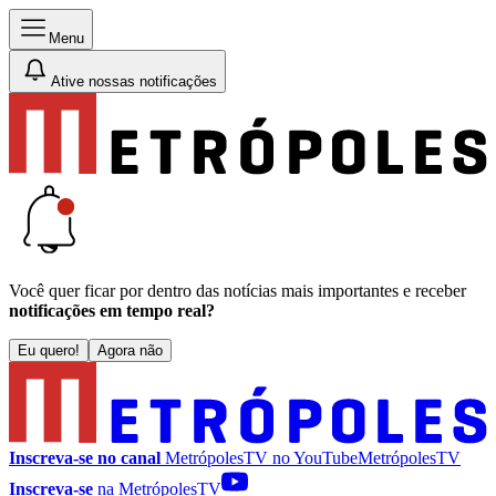
Menu
Ative nossas notificações
Você quer ficar por dentro das notícias mais importantes e receber
notificações em tempo real?
Eu quero!
Agora não
Inscreva-se no canal
MetrópolesTV no
YouTube
MetrópolesTV
Inscreva-se
na MetrópolesTV